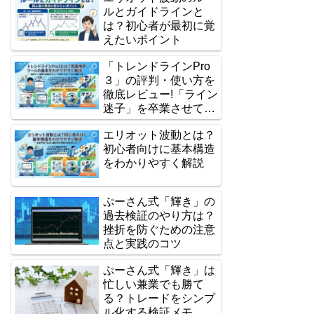
ルとガイドラインと
は？初心者が最初に覚
えたいポイント
「トレンドラインPro
３」の評判・使い方を
徹底レビュー!「ライン
迷子」を卒業させてく
れる裁量補助ツール
エリオット波動とは？
か？
初心者向けに基本構造
をわかりやすく解説
ぷーさん式「輝き」の
過去検証のやり方は？
挫折を防ぐための注意
点と実践のコツ
ぷーさん式「輝き」は
忙しい兼業でも勝て
る？トレードをシンプ
ル化する検証メモ