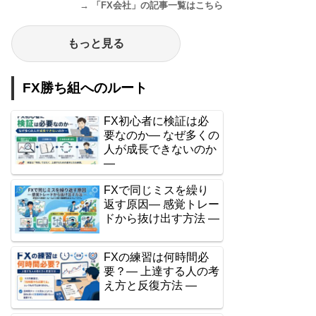
→ 「FX会社」の記事一覧はこちら
もっと見る
FX勝ち組へのルート
FX初心者に検証は必
要なのか― なぜ多くの
人が成長できないのか
―
FXで同じミスを繰り
返す原因― 感覚トレー
ドから抜け出す方法 ―
FXの練習は何時間必
要？― 上達する人の考
え方と反復方法 ―