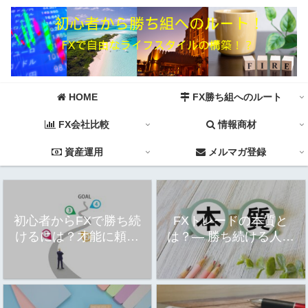
HOME
FX勝ち組へのルート
FX会社比較
情報商材
資産運用
メルマガ登録
初心者からFXで勝ち続
FXトレードの本質と
けるには？才能に頼ら
は？― 勝ち続ける人が
ない「工程思考」の道
理解している「優位
筋
性」と「再現性」―