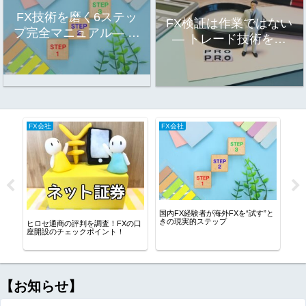
FX技術を磨く6ステッ
FX検証は作業ではない
プ完全マニュアル― 落
― トレード技術を磨
とし込みを“実行可能”に
く“職人の鍛錬”―
する工程設計 ―
FX会社
FX会社
FX
国内
較！
い？
国内FX経験者が海外FXを“試す”と
きの現実的ステップ
ヒロセ通商の評判を調査！FXの口
座開設のチェックポイント！
【お知らせ】