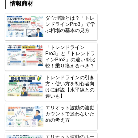
情報商材
ダウ理論とは？「トレ
ンドラインPro3」で学
ぶ相場の基本の見方
「トレンドライン
Pro3」と「トレンドラ
インPro2」の違いを比
較！乗り換えるべき？
トレンドラインの引き
方・使い方を初心者向
けに解説【水平線との
違いも】
エリオット波動の波動
カウントで迷わないた
めの考え方
エリオット波動のルー