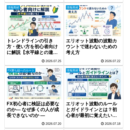
情報商材
情報商材
トレンドラインの引き
エリオット波動の波動カ
方・使い方を初心者向け
ウントで迷わないための
に解説【水平線との違い
考え方
も】
2026.07.25
2026.07.22
FX勝ち組へのルート
情報商材
FX初心者に検証は必要な
エリオット波動のルール
のか― なぜ多くの人が成
とガイドラインとは？初
長できないのか ―
心者が最初に覚えたいポ
イント
2026.07.20
2026.07.18