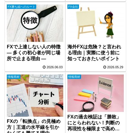
FX勝ち組へのルート
FX会社
FXで上達しない人の特徴
海外FXは危険？と言われ
― 多くの初心者が同じ場
る理由｜実際に使う前に
所で止まる理由 ―
知っておきたいポイント
2026.06.03
2026.05.29
情報商材
情報商材
FXの過去検証は「勝敗」
FXの「転換点」の見極め
にとらわれない！判断の
方｜王道の水平線を引か
再現性を極限まで高める