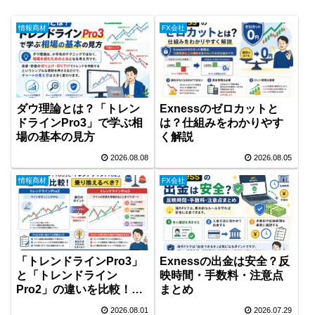
情報商材
FX会社
ダウ理論とは？「トレン
Exnessのゼロカットと
ドラインPro3」で学ぶ相
は？仕組みをわかりやす
場の基本の見方
く解説
2026.08.08
2026.08.05
情報商材
FX会社
Exnessの出金は安全？反
「トレンドラインPro3」
映時間・手数料・注意点
と「トレンドライン
まとめ
Pro2」の違いを比較！乗
り換えるべき？
2026.08.01
2026.07.29