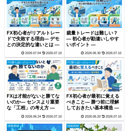
FX初心者がリアルトレー
裁量トレードは難しい？
ドで失敗する理由― デモ
― 初心者が勘違いしやす
との決定的な違いとは ―
いポイント ―
2026.07.04
2026.07.10
2026.06.30
2026.07.10
FX勝ち組へのルート
FX勝ち組へのルート
FXは才能がないと勝てな
FX初心者が最初に覚える
いのか― センスより重要
べきこと― 勝つ前に理解
な「工程」の考え方 ―
しておきたい基本構造 ―
2026.06.24
2026.07.10
2026.06.20
2026.07.10
情報商材
情報商材