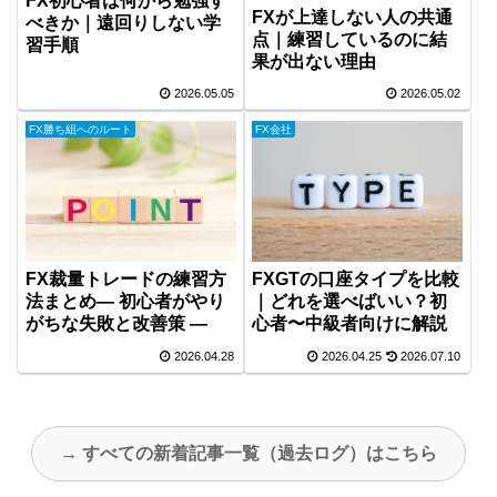
FX初心者は何から勉強す
FXが上達しない人の共通
べきか｜遠回りしない学
点｜練習しているのに結
習手順
果が出ない理由
2026.05.05
2026.05.02
FX勝ち組へのルート
FX会社
FXGTの口座タイプを比較
FX裁量トレードの練習方
｜どれを選べばいい？初
法まとめ― 初心者がやり
心者〜中級者向けに解説
がちな失敗と改善策 ―
2026.04.28
2026.04.25
2026.07.10
→ すべての新着記事一覧（過去ログ）はこちら