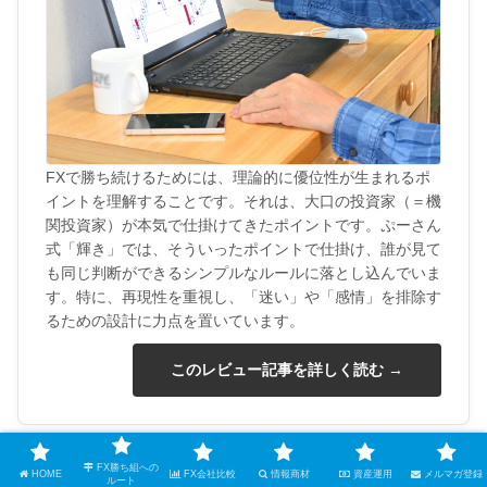
FXで勝ち続けるためには、理論的に優位性が生まれるポ
イントを理解することです。それは、大口の投資家（＝機
関投資家）が本気で仕掛けてきたポイントです。ぷーさん
式「輝き」では、そういったポイントで仕掛け、誰が見て
も同じ判断ができるシンプルなルールに落とし込んでいま
す。特に、再現性を重視し、「迷い」や「感情」を排除す
るための設計に力点を置いています。
このレビュー記事を詳しく読む →
FX勝ち組への
HOME
FX会社比較
情報商材
資産運用
メルマガ登録
ルート