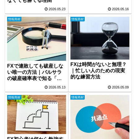
なくても勝てる理由
エビデンス構築術
2026.05.23
2026.05.16
情報商材
情報商材
FXは時間がないと無理？
FXで連敗しても破産しな
｜忙しい人のための現実
い唯一の方法｜バルサラ
的な練習方法
の破産確率表で知る「手
法より大事な生存戦略」
2026.05.13
2026.05.09
情報商材
情報商材