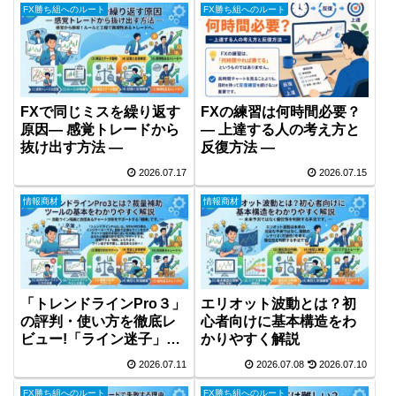
FX勝ち組へのルート
FX勝ち組へのルート
FXで同じミスを繰り返す
FXの練習は何時間必要？
原因― 感覚トレードから
― 上達する人の考え方と
抜け出す方法 ―
反復方法 ―
2026.07.17
2026.07.15
情報商材
情報商材
「トレンドラインPro３」
エリオット波動とは？初
の評判・使い方を徹底レ
心者向けに基本構造をわ
ビュー!「ライン迷子」を
かりやすく解説
卒業させてくれる裁量補
2026.07.11
2026.07.08
2026.07.10
助ツールか？
FX勝ち組へのルート
FX勝ち組へのルート