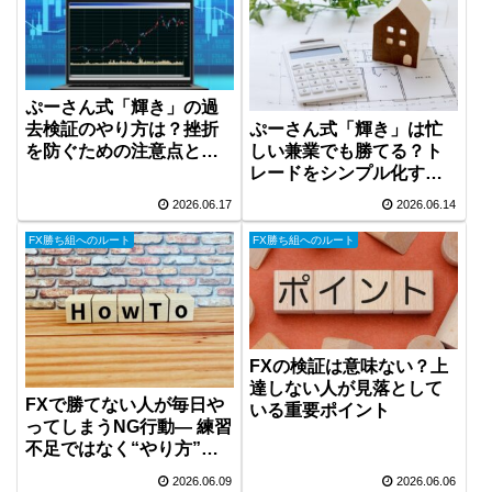
ぷーさん式「輝き」の過
ぷーさん式「輝き」は忙
去検証のやり方は？挫折
しい兼業でも勝てる？ト
を防ぐための注意点と実
レードをシンプル化する
践のコツ
検証メモ
2026.06.17
2026.06.14
FX勝ち組へのルート
FX勝ち組へのルート
FXの検証は意味ない？上
達しない人が見落として
FXで勝てない人が毎日や
いる重要ポイント
ってしまうNG行動― 練習
不足ではなく“やり方”が
問題だった ―
2026.06.09
2026.06.06