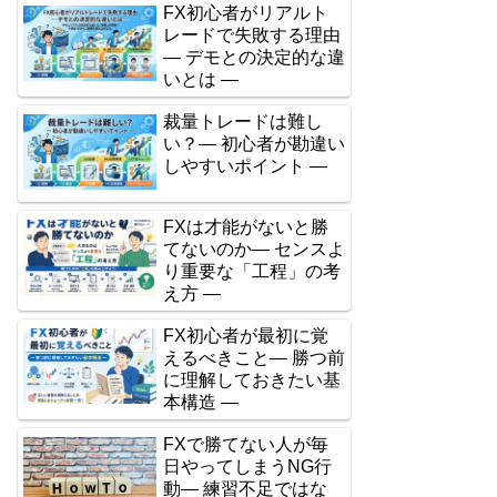
FX初心者がリアルト
レードで失敗する理由
― デモとの決定的な違
いとは ―
裁量トレードは難し
い？― 初心者が勘違い
しやすいポイント ―
FXは才能がないと勝
てないのか― センスよ
り重要な「工程」の考
え方 ―
FX初心者が最初に覚
えるべきこと― 勝つ前
に理解しておきたい基
本構造 ―
FXで勝てない人が毎
日やってしまうNG行
動― 練習不足ではな