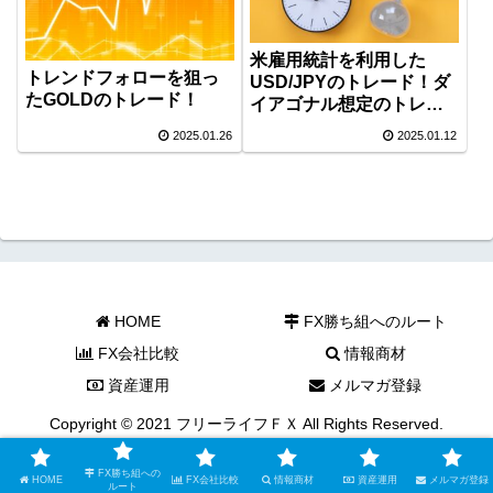
米雇用統計を利用した
トレンドフォローを狙っ
USD/JPYのトレード！ダ
たGOLDのトレード！
イアゴナル想定のトレー
ド！
2025.01.26
2025.01.12
HOME
FX勝ち組へのルート
FX会社比較
情報商材
資産運用
メルマガ登録
Copyright © 2021 フリーライフＦＸ All Rights Reserved.
FX勝ち組への
HOME
FX会社比較
情報商材
資産運用
メルマガ登録
ルート