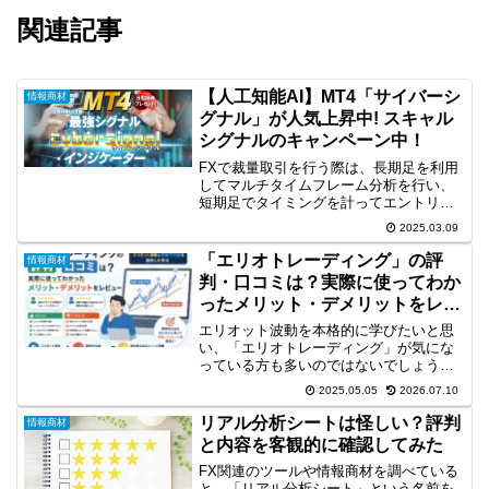
関連記事
【人工知能AI】MT4「サイバーシ
情報商材
グナル」が人気上昇中! スキャル
シグナルのキャンペーン中！
FXで裁量取引を行う際は、長期足を利用
してマルチタイムフレーム分析を行い、
短期足でタイミングを計ってエントリー
するのが一般的です。しかし、初心者の
2025.03.09
方にとっては、マルチタイムフレーム分
析は難しく、また時間も取れないと感じ
「エリオトレーディング」の評
情報商材
ている方も多くいます。...
判・口コミは？実際に使ってわか
ったメリット・デメリットをレビ
ュー
エリオット波動を本格的に学びたいと思
い、「エリオトレーディング」が気にな
っている方も多いのではないでしょう
か。私自身も、エリオット波動を学ぶ中
2025.05.05
2026.07.10
でさまざまな教材や書籍を調べてきまし
たが、エリオット波動を体系的に学べる
リアル分析シートは怪しい？評判
情報商材
教材は決して多くありません...
と内容を客観的に確認してみた
FX関連のツールや情報商材を調べている
と、「リアル分析シート」という名前を