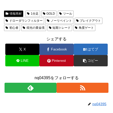
情報商材
1分足
GOLD
ツール
ドローダウンフィルター
ノーリペイント
ブレイクアウト
初心者
煌光の黄金境
短期トレード
角度ゲート
シェアする
X
Facebook
はてブ
LINE
Pinterest
コピー
nq04395をフォローする
nq04395