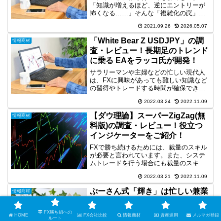
「知識が増えるほど、逆にエントリーが
怖くなる……」そんな「複雑化の罠」に
陥ってはいませんか？多くのトレーダー
2021.09.26
2026.05.07
が負ける理由は、知識不足ではありませ
ん。学ぶべき“情報の質”と“学び方”が間違
「White Bear Z USDJPY」の調
情報商材
っていただけなのです...
査・レビュー！長期足のトレンド
に乗る EAをラッコ氏が開発！
サラリーマンや主婦などの忙しい現代人
は、FXに興味があっても難しい知識など
の習得やトレードする時間が確保できな
いことが多いと思います。そこで、今回
2022.03.24
2022.11.09
は、王道のトレンドフォロー型の自動売
買である「White Bear Z USDJPY」とい
【ダウ理論】スーパーZigZag(無
情報商材
う商...
料版)の調査・レビュー！役立つ
インジケーターをご紹介！
FXで勝ち続けるためには、裁量のスキル
が必要と言われています。また、システ
ムトレードを行う場合にも裁量のスキル
は必要となります。そこで、今回は、裁
2022.03.21
2022.11.09
量トレードの基礎となるダウ理論につい
て役に立つツールである「【ダウ理論】
ぷーさん式「輝き」は忙しい兼業
情報商材
スーパーZigZag(...
でも勝てる？トレードをシンプル
化する検証メモ
FX勝ち組への
HOME
FX会社比較
情報商材
資産運用
メルマガ登録
ルート