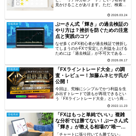
見かけることがあります。ただ、検索し
ていると怪しい商品ではないのか？本当
に使えるツールなのか？情報商材によく
2026.03.24
ある誇張ではないか？と疑問に思う方も
ぷーさん式「輝き」の過去検証の
いると思います。この記...
情報商材
やり方は？挫折を防ぐための注意
点と実践のコツ
なぜ多くのFX初心者が過去検証で挫折し
てしまうのかFXで安定した利益を上げる
ためには「過去検証」が不可欠であると
多くの教材や先輩トレーダーは言いま
2026.06.17
す。しかし、いざ挑戦してみると「何を
基準に検証すればいいのかわからない」
「FXライントレード大全」の調
情報商材
「面倒になって数日でや...
査・レビュー！加藤ムネヒサ氏が
公開！
今回は、究極にシンプルでかつ利益を生
み出すトレードで誰もが再現できるとい
う「FXライントレード大全」という商材
をご紹介します。「FXライントレード大
2022.11.23
全」は、水平線ブレイクアウト手法をメ
インとし、システム化された裁量ノウハ
「FXはもっと単純でいい」複雑
情報商材
ウで、損小利大にこだ...
な分析では勝てない！ぷーさん式
「輝き」が教える相場の“唯一の
正解”とは？
「チャートに張り付いても勝てない」