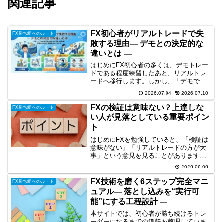
関連記事
FX初心者がリアルトレードで失
FX勝ち組へのルート
敗する理由― デモとの決定的な
違いとは ―
はじめにFX初心者の多くは、デモトレー
ドである程度練習したあと、リアルトレ
ードへ移行します。しかし、「デモでは
勝てていたのに、リアルでは勝てない」
2026.07.04
2026.07.10
という経験をする人は少なくありませ
ん。この違いから、「やっぱり自分には
FXの検証は意味ない？上達しな
FX勝ち組へのルート
才能がない」と思ってしま...
い人が見落としている重要ポイン
ト
はじめにFXを勉強していると、「検証は
意味がない」「リアルトレードの方が大
事」という意見を見ることがあります。
実際、検証しても勝てない時間ばかりか
2026.06.06
かる何をやればいいのかわからないと感
じている方も多いと思います。しかし結
FX技術を磨く6ステップ完全マニ
FX勝ち組へのルート
論から言うと、FXの検...
ュアル― 落とし込みを“実行可
能”にする工程設計 ―
本サイトでは、初心者が勝ち続けるトレ
ーダーになるまでの道筋を整理していま