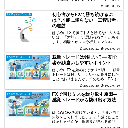
です。SNSでは、「1日5時間チャートを
2026.07.15
見よう」「毎日100回検証しよう」といっ
た情報も見かけます。しかし、本当に上
初心者からFXで勝ち続けるに
FX勝ち組へのルート
達する人は、単...
は？才能に頼らない「工程思考」
の道筋
はじめにFXで勝てる人と勝てない人の違
いは、「才能」だと思われることがあり
ます。相場のセンス分析力メンタルの強
さしかし実際には、多くのトレーダーが
2026.03.11
2026.03.26
同じ壁にぶつかっています。それは「何
をどう練習すればいいのかわからない」
裁量トレードは難しい？― 初心
FX勝ち組へのルート
という問題です。FXは...
者が勘違いしやすいポイント ―
はじめにFXを始めたばかりの頃、「裁量
トレードは難しい」という話を耳にした
ことはありませんか。そのため、EA（自
動売買）の方が簡単そう裁量トレードは
2026.06.30
2026.07.10
才能がある人だけができる初心者には向
いていないと思ってしまう人も少なくあ
FXで同じミスを繰り返す原因―
FX勝ち組へのルート
りません。しかし、本...
感覚トレードから抜け出す方法
―
はじめにFXを続けていると、「また同じ
失敗をしてしまった。」そう感じたこと
はありませんか。損切りが遅れる飛び乗
りエントリーをしてしまうルールを破っ