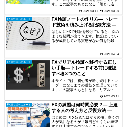
す。この記事のもとになる「落とし込
み」の全体像については、下記で整理し
2026.03.11
2026.03.26
ています。👉初心者からFXで勝ち続ける
には？才能に頼らない「工程思考」の道
FX検証ノートの作り方― トレー
FX勝ち組へのルート
筋はじめに知識はある。ル...
ド技術を積み上げる記録方法 ―
はじめにFXで検証を続けていると、次の
ような疑問が出てきます。検証はしてい
るが成長している実感がない何を記録す
ればいいのかわからない同じミスを繰り
返してしまうこの原因はシンプルです。
検証の記録が曖昧だからです。検証はや
2026.04.04
り方だけでなく、記録の...
FXでリアル検証へ移行する正し
FX勝ち組へのルート
い手順― トレードする前に確認
すべき3つのこと ―
本サイトでは、初心者が勝ち続けるトレ
ーダーになるまでの道筋を整理していま
す。この記事のもとになる「リアルトレ
ードへの移行」の全体像については、下
2026.03.11
記で整理しています。👉初心者からFXで
勝ち続けるには？才能に頼らない「工程
FXの練習は何時間必要？― 上達
FX勝ち組へのルート
思考」の道筋職人型トレ...
する人の考え方と反復方法 ―
はじめにFXを始めたばかりの頃、多くの
人が気になるのが「毎日どのくらい練習
すれば上達するのだろう？」という疑問