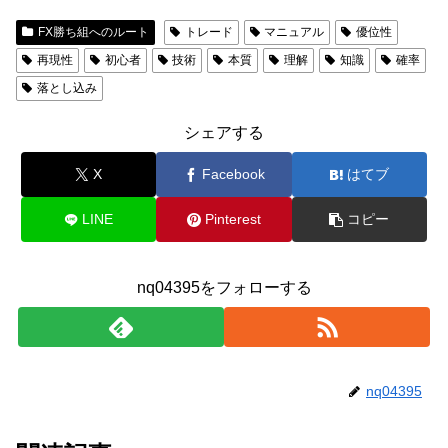
FX勝ち組へのルート
トレード
マニュアル
優位性
再現性
初心者
技術
本質
理解
知識
確率
落とし込み
シェアする
X
Facebook
はてブ
LINE
Pinterest
コピー
nq04395をフォローする
nq04395