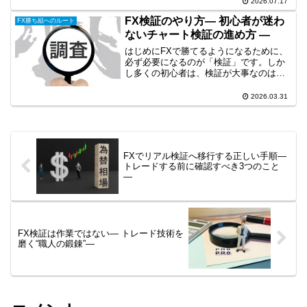
2026.07.17
てしまう初心者だけでなく、多くのトレ
ーダーが同じような悩みを抱えていま
FX検証のやり方― 初心者が迷わ
FX勝ち組へのルート
す。しかし、同じミスを繰...
ないチャート検証の進め方 ―
はじめにFXで勝てるようになるために、
必ず必要になるのが「検証」です。しか
し多くの初心者は、検証が大事なのはわ
かるでも何をすればいいのかわからない
という状態で止まってしまいます。そし
2026.03.31
てチャートを眺めるだけなんとなくエン
トリーを探すといった効...
FXでリアル検証へ移行する正しい手順―
トレードする前に確認すべき3つのこと
―
FX検証は作業ではない― トレード技術を
磨く“職人の鍛錬”―