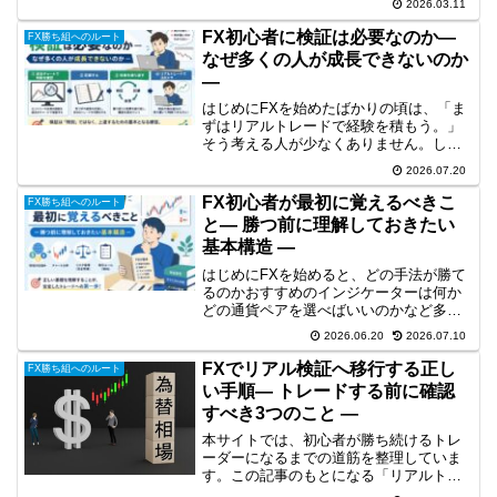
2026.03.11
ています。👉初心者からFXで勝ち続ける
には？才能に頼らない「工程思考」の道
FX初心者に検証は必要なのか―
FX勝ち組へのルート
筋トレードとは何をしてい...
なぜ多くの人が成長できないのか
―
はじめにFXを始めたばかりの頃は、「ま
ずはリアルトレードで経験を積もう。」
そう考える人が少なくありません。しか
し、多くの初心者は、同じ失敗を何度も
2026.07.20
繰り返し、なかなか成長を実感できませ
ん。その大きな理由が、検証をしていな
FX初心者が最初に覚えるべきこ
FX勝ち組へのルート
いことです。検証という...
と― 勝つ前に理解しておきたい
基本構造 ―
はじめにFXを始めると、どの手法が勝て
るのかおすすめのインジケーターは何か
どの通貨ペアを選べばいいのかなど多く
の情報が目に入ってきます。しかし、初
2026.06.20
2026.07.10
心者が最初に覚えるべきことは、手法や
インジケーターではありません。大切な
FXでリアル検証へ移行する正し
FX勝ち組へのルート
のは、「FXとは、どの...
い手順― トレードする前に確認
すべき3つのこと ―
本サイトでは、初心者が勝ち続けるトレ
ーダーになるまでの道筋を整理していま
す。この記事のもとになる「リアルトレ
ードへの移行」の全体像については、下