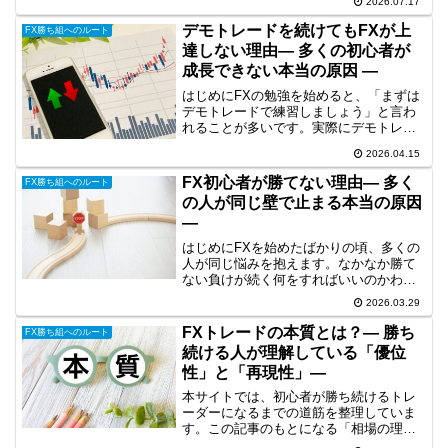
2026.07.17
てしまう初心者だけでなく、多くのトレ
ーダーが同じような悩みを抱えていま
デモトレードを続けてもFXが上
FX勝ち組へのルート
す。しかし、同じミスを繰...
達しない理由― 多くの初心者が
成長できない本当の原因 ―
はじめにFXの勉強を始めると、「まずは
デモトレードで練習しましょう」と言わ
れることが多いです。実際にデモトレー
ドを続けている方も多いと思います。し
2026.04.15
かし、デモでやっているのに上達しない
リアルになると勝てない結局何が身につ
FX初心者が勝てない理由― 多く
FX勝ち組へのルート
いているのかわからない...
の人が同じ壁で止まる本当の原因
―
はじめにFXを始めたばかりの頃、多くの
人が同じ悩みを抱えます。なかなか勝て
ない負けが続く何をすればいいのかわか
らないそして次のように考えます。「自
2026.03.29
分には才能がないのではないか」しかし
結論から言うと、FXで勝てないのは才能
FXトレードの本質とは？― 勝ち
FX勝ち組へのルート
の問題ではありません...
続ける人が理解している「優位
性」と「再現性」―
本サイトでは、初心者が勝ち続けるトレ
ーダーになるまでの道筋を整理していま
す。この記事のもとになる「相場の理
解」の全体像については、下記で整理し