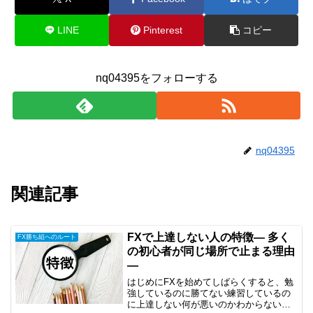
LINE
Pinterest
コピー
nq04395をフォローする
nq04395
関連記事
FXで上達しない人の特徴― 多く
FX勝ち組へのルート
の初心者が同じ場所で止まる理由
―
はじめにFXを始めてしばらくすると、勉
強しているのに勝てない練習しているの
に上達しない何が悪いのかわからないと