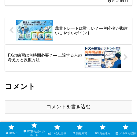
2026.03.11
記で整理しています。👉初心者からFXで
勝ち続けるには？才能に頼らない「工程
思考」の道筋職人型トレ...
裁量トレードは難しい？― 初心者が勘違
いしやすいポイント ―
FXの練習は何時間必要？― 上達する人の
考え方と反復方法 ―
コメント
コメントを書き込む
ホーム
FX勝ち組へのルート
FX勝ち組への
HOME
FX会社比較
情報商材
資産運用
メルマガ登録
ルート