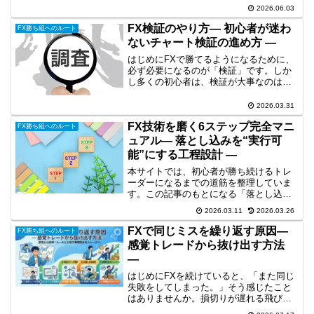
いう状態になることがあります。実際、
2026.06.03
多くの初心者が同じ場所で止まってしま
います。しかしそれは、「才能がないか
FX検証のやり方― 初心者が迷わ
FX勝ち組へのルート
ら」ではありません。上...
ないチャート検証の進め方 ―
はじめにFXで勝てるようになるために、
必ず必要になるのが「検証」です。しか
し多くの初心者は、検証が大事なのはわ
かるでも何をすればいいのかわからない
という状態で止まってしまいます。そし
2026.03.31
てチャートを眺めるだけなんとなくエン
FX技術を磨く6ステップ完全マニ
トリーを探すといった効...
FX勝ち組へのルート
ュアル― 落とし込みを“実行可
能”にする工程設計 ―
本サイトでは、初心者が勝ち続けるトレ
ーダーになるまでの道筋を整理していま
す。この記事のもとになる「落とし込
み」の全体像については、下記で整理し
2026.03.11
2026.03.26
ています。👉初心者からFXで勝ち続ける
には？才能に頼らない「工程思考」の道
FXで同じミスを繰り返す原因―
FX勝ち組へのルート
筋はじめに知識はある。ル...
感覚トレードから抜け出す方法
―
はじめにFXを続けていると、「また同じ
失敗をしてしまった。」そう感じたこと
はありませんか。損切りが遅れる飛び乗
りエントリーをしてしまうルールを破っ