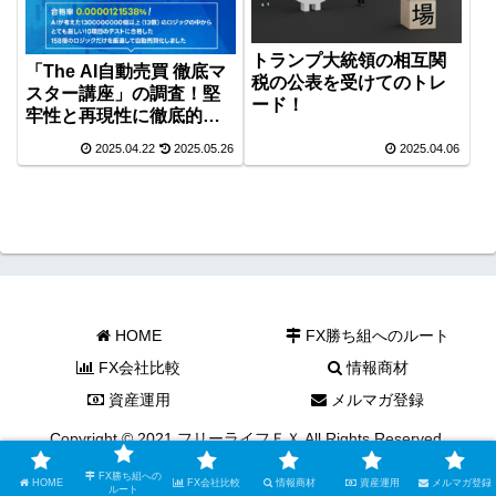
トランプ大統領の相互関
「The AI自動売買 徹底マ
税の公表を受けてのトレ
スター講座」の調査！堅
ード！
牢性と再現性に徹底的に
こだわった厳選した158個
2025.04.22
2025.05.26
2025.04.06
のEA！
HOME
FX勝ち組へのルート
FX会社比較
情報商材
資産運用
メルマガ登録
Copyright © 2021 フリーライフＦＸ All Rights Reserved.
FX勝ち組への
HOME
FX会社比較
情報商材
資産運用
メルマガ登録
ルート