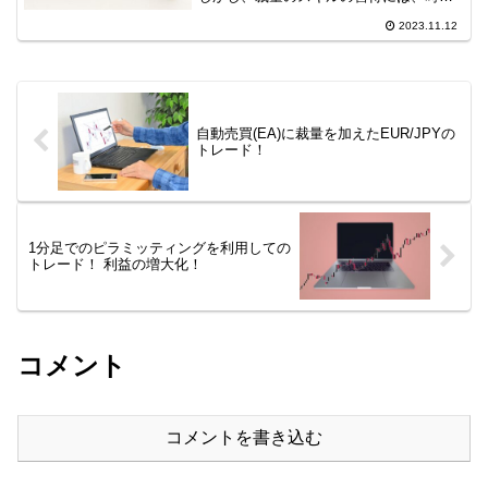
がかかりますので効率化が求められま
2023.11.12
す。そこで、現在練習ソフトを用いて時
短で波動と大衆心理を利用した手法の開
発に取り組んでいます。今...
自動売買(EA)に裁量を加えたEUR/JPYの
トレード！
1分足でのピラミッティングを利用しての
トレード！ 利益の増大化！
コメント
コメントを書き込む