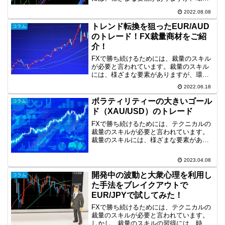
認識も重要な要素だと思います。そこ
2022.08.08
で、今回は、長期足の環境認識に基づい
たチャートパターンを利用した逆張りの
トレンド転換を狙ったEUR/AUD
コラム
トレード事例を取り上げま...
のトレード！FX裁量商材をご紹
介！
FXで勝ち続けるためには、裁量のスキル
が必要と言われています。裁量のスキル
には、様ざまな要素がありますが、環境
認識と通貨ペアの選択も重要な要素だと
2022.06.18
思います。そこで、今回は、4時間足の環
境認識に基づいたトレード事例を取り上
ボラティリティーの大きいゴール
コラム
げます。トレンド転換...
ド（XAU/USD）のトレード
FXで勝ち続けるためには、テクニカルの
裁量のスキルが必要と言われています。
裁量のスキルには、様ざまな要素があり
ますが、環境認識やライントレードは重
要な要素です。そこで、今回は、日足、4
2023.04.08
時間足の環境認識、ライントレードを使
用したトレード事例を...
開発中の波動と大衆心理を利用し
コラム
た手法をブレイクアウトで
EUR/JPYで試してみた！
FXで勝ち続けるためには、テクニカルの
裁量のスキルが必要と言われています。
しかし、裁量のスキルの習得には、時間