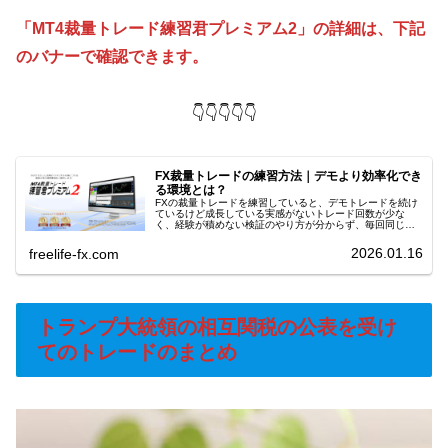
「MT4裁量トレード練習君プレミアム2」の詳細は、下記
のバナーで確認できます。
👇👇👇👇👇
FX裁量トレードの練習方法｜デモより効率化でき
る環境とは？
FXの裁量トレードを練習していると、デモトレードを続け
ているけど成長している実感がないトレード回数が少な
く、経験が積めない検証のやり方が分からず、毎回同じミ
スをしているこのような悩みにぶつかる人は少なくありま
せん。裁量トレードは、練習量と検...
2026.01.16
freelife-fx.com
トランプ大統領の相互関税の公表を受け
てのトレードのまとめ