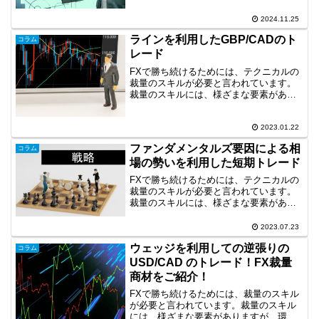
要です。そして、裁量のスキルを身につ
けることができれば、その次の段階とし
2024.11.25
て、より効率的なトレードを目指して自
ラインを利用したGBP/CADのト
動売買(EA)の活用も...
コラム
レード
FXで勝ち続けるためには、テクニカルの
裁量のスキルが必要と言われています。
裁量のスキルには、様ざまな要素があり
ますが、環境認識やラインは重要な要素
です。そこで、今回は、長期足の環境認
識、ラインを使用したトレード事例を取
2023.01.22
り上げます。ラインを利...
ファンダメンタルズ要因による相
コラム
場の勢いを利用した短期トレード
FXで勝ち続けるためには、テクニカルの
裁量のスキルが必要と言われています。
裁量のスキルには、様ざまな要素があり
ますが、環境認識、ライントレードは重
要な要素です。今回は、ファンダメンタ
2023.07.23
ルズ要因による相場の勢いとライントレ
ウェッジを利用しての逆張りの
ードを利用した短期トレ...
コラム
USD/CAD のトレード！FX裁量
商材をご紹介！
FXで勝ち続けるためには、裁量のスキル
が必要と言われています。裁量のスキル
には、様ざまな要素がありますが、環境