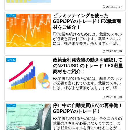
がかかりますので効率化が求められま
す。そこで、現在練習ソフトを用いて時
2023.12.17
短で波動と大衆心理を利用した手法の開
ピラミッティングを使った
発に取り組んでいます。今...
コラム
GBP/JPYのトレード！FX裁量商
材をご紹介！
FXで勝ち続けるためには、裁量のスキル
が必要と言われています。裁量のスキル
には、様ざまな要素がありますが、環境
認識も重要な要素だと思います。そこ
2022.06.10
で、今回は、日足、4時間足の環境認識に
基づいたトレード事例を取り上げます。
政策金利発表後の動きを確認して
コラム
ピラミッティングを使っ...
のNZD/USD のトレード！FX裁量
商材をご紹介！
FXで勝ち続けるためには、裁量のスキル
が必要と言われています。裁量のスキル
には、様ざまな要素がありますが、環境
認識も重要な要素だと思います。そこ
で、今回は、4時間足の環境認識に基づい
2022.08.19
たトレード事例を取り上げます。政策金
停止中の自動売買(EA)の再稼働！
コラム
利発表後の動きを確認し...
GBP/JPYのトレード！
FXで勝ち続けるためには、テクニカルの
裁量のスキルが必要となりますので、ま
ずは裁量のスキルを身につけることが重