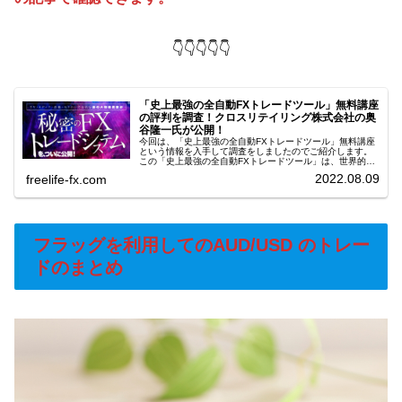
👇👇👇👇👇
「史上最強の全自動FXトレードツール」無料講座
の評判を調査！クロスリテイリング株式会社の奥
谷隆一氏が公開！
今回は、「史上最強の全自動FXトレードツール」無料講座
という情報を入手して調査をしましたのでご紹介します。
この「史上最強の全自動FXトレードツール」は、世界的な
名著「トレーディングシステム徹底比較」が基礎となって
2022.08.09
freelife-fx.com
います。それでは、この「史上...
フラッグを利用してのAUD/USD のトレー
ドのまとめ