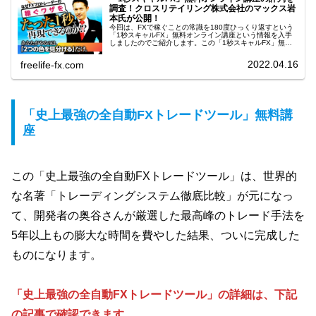
調査！クロスリテイリング株式会社のマックス岩
本氏が公開！
今回は、FXで稼ぐことの常識を180度ひっくり返すという
「1秒スキャルFX」無料オンライン講座という情報を入手
しましたのでご紹介します。この「1秒スキャルFX」無料
オンライン講座は、全4回の無料オンラインレッスンという
形でお届けしています。...
2022.04.16
freelife-fx.com
「史上最強の全自動FXトレードツール」無料講
座
この「史上最強の全自動FXトレードツール」は、世界的
な名著「トレーディングシステム徹底比較」が元になっ
て、開発者の奥谷さんが厳選した最高峰のトレード手法を
5年以上もの膨大な時間を費やした結果、ついに完成した
ものになります。
「史上最強の全自動FXトレードツール」の詳細は、下記
の記事で確認できます。