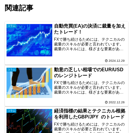
関連記事
自動売買(EA)の決済に裁量を加え
コラム
たトレード！
FXで勝ち続けるためには、テクニカルの
裁量のスキルが必要と言われています。
裁量のスキルには、様ざまな要素があり
ますが、環境認識やライントレードは重
要な要素です。そして、裁量のスキル
2024.12.29
は、裁量トレードだけでなく、自動売買
(EA)をコントロールす...
動意の乏しい相場でのEUR/USD
コラム
のレンジトレード
FXで勝ち続けるためには、テクニカルの
裁量のスキルが必要と言われています。
裁量のスキルには、様ざまな要素があり
ますが、環境認識も重要な要素です。そ
こで、今回は、動意の乏しい相場での長
2022.12.26
期足の環境認識に基づいたトレード事例
経済指標の結果とテクニカル根拠
を取り上げます。動意の...
コラム
を利用したGBP/JPY のトレード
FXで勝ち続けるためには、テクニカルの
裁量のスキルが必要と言われています。