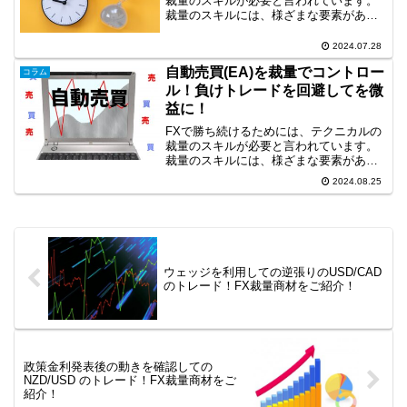
裁量のスキルが必要と言われています。
裁量のスキルには、様ざまな要素があり
ますが、環境認識やライントレードは重
要な要素です。今回は、日足で環境認識
2024.07.28
を行い、ボラティリティーの小さい東京
自動売買(EA)を裁量でコントロー
タイムのトレードを水平...
コラム
ル！負けトレードを回避してを微
益に！
FXで勝ち続けるためには、テクニカルの
裁量のスキルが必要と言われています。
裁量のスキルには、様ざまな要素があり
ますが、環境認識やライントレードは重
2024.08.25
要な要素です。そして、裁量のスキル
は、裁量トレードだけでなく、自動売買
(EA)をコントロールす...
ウェッジを利用しての逆張りのUSD/CAD
のトレード！FX裁量商材をご紹介！
政策金利発表後の動きを確認しての
NZD/USD のトレード！FX裁量商材をご
紹介！