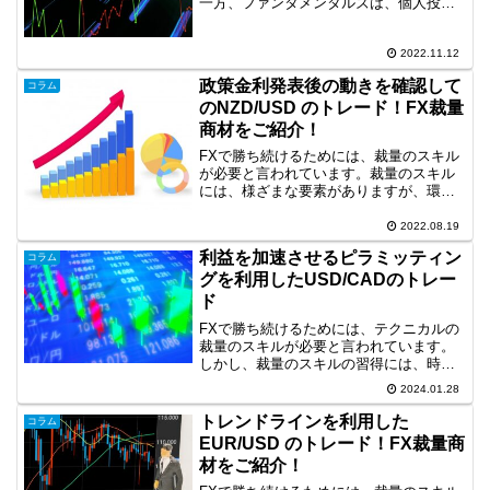
一方、ファンタメンタルズは、個人投資
家にとって難しいですが、裁量と組み合
わせることでトレードに優位になること
もあります。そこで、今回は、裁量に加
2022.11.12
えファンダメンタルズの...
政策金利発表後の動きを確認して
コラム
のNZD/USD のトレード！FX裁量
商材をご紹介！
FXで勝ち続けるためには、裁量のスキル
が必要と言われています。裁量のスキル
には、様ざまな要素がありますが、環境
認識も重要な要素だと思います。そこ
で、今回は、4時間足の環境認識に基づい
2022.08.19
たトレード事例を取り上げます。政策金
利益を加速させるピラミッティン
コラム
利発表後の動きを確認し...
グを利用したUSD/CADのトレー
ド
FXで勝ち続けるためには、テクニカルの
裁量のスキルが必要と言われています。
しかし、裁量のスキルの習得には、時間
がかかりますので効率化が求められま
2024.01.28
す。そこで、現在練習ソフトを用いて時
短で波動と大衆心理を利用した手法の開
トレンドラインを利用した
コラム
発に取り組んでいます。こ...
EUR/USD のトレード！FX裁量商
材をご紹介！