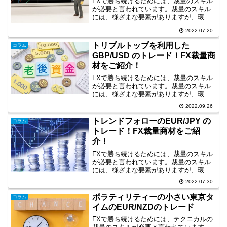
FXで勝ち続けるためには、裁量のスキル
が必要と言われています。裁量のスキル
には、様ざまな要素がありますが、環境
認識も重要な要素だと思います。そこ
2022.07.20
で、今回は、4時間足の環境認識に基づい
たトレード事例を取り上げます。トレン
トリプルトップを利用した
コラム
ドラインを利用したEU...
GBP/USD のトレード！FX裁量商
材をご紹介！
FXで勝ち続けるためには、裁量のスキル
が必要と言われています。裁量のスキル
には、様ざまな要素がありますが、環境
認識も重要な要素だと思います。そこ
2022.09.26
で、今回は、長期足の環境認識に基づい
たチャートパターンを利用したトレード
トレンドフォローのEUR/JPY の
コラム
事例を取り上げます。トリ...
トレード！FX裁量商材をご紹
介！
FXで勝ち続けるためには、裁量のスキル
が必要と言われています。裁量のスキル
には、様ざまな要素がありますが、環境
認識も重要な要素だと思います。そこ
2022.07.30
で、今回は、長期足の環境認識に基づい
たトレンドフォローのトレード事例を取
ボラティリティーの小さい東京タ
コラム
り上げます。トレンドフォ...
イムのEUR/NZDのトレード
FXで勝ち続けるためには、テクニカルの