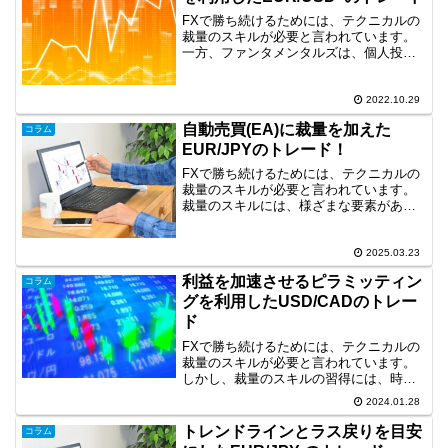
FXで勝ち続けるためには、テクニカルの
裁量のスキルが必要と言われています。
一方、ファンタメンタルズは、個人投資
家にとって難しいですが、裁量と組み合
わせることでトレードに優位になること
もあります。そこで、今回は、裁量に加
2022.10.29
えファンダメンタルズも...
自動売買(EA)に裁量を加えた
コラム
EUR/JPYのトレード！
FXで勝ち続けるためには、テクニカルの
裁量のスキルが必要と言われています。
裁量のスキルには、様ざまな要素があり
ますが、環境認識やライントレードは重
要な要素です。そして、裁量のスキル
は、裁量トレードだけでなく、自動売買
2025.03.23
(EA)をコントロールす...
利益を加速させるピラミッティン
コラム
グを利用したUSD/CADのトレー
ド
FXで勝ち続けるためには、テクニカルの
裁量のスキルが必要と言われています。
しかし、裁量のスキルの習得には、時間
がかかりますので効率化が求められま
2024.01.28
す。そこで、現在練習ソフトを用いて時
短で波動と大衆心理を利用した手法の開
トレンドラインとラス戻りを目安
コラム
発に取り組んでいます。こ...