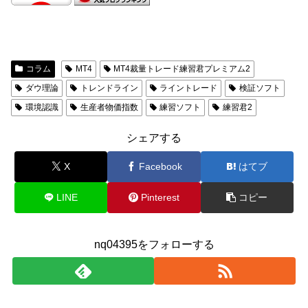
コラム
MT4
MT4裁量トレード練習君プレミアム2
ダウ理論
トレンドライン
ライントレード
検証ソフト
環境認識
生産者物価指数
練習ソフト
練習君2
シェアする
X
Facebook
はてブ
LINE
Pinterest
コピー
nq04395をフォローする