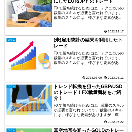
にしたEUR/JPY のトレード
FXで勝ち続けるためには、テクニカルの
裁量のスキルが必要と言われています。
裁量のスキルには、様ざまな要素があり
ますが、環境認識も重要な要素です。そ
こで、今回は、長期足の環境認識に基づ
いたトレード事例を取り上げます。トレ
2022.12.17
ンドラインとラス戻りを...
(米)雇用統計の結果を利用したト
コラム
レード
FXで勝ち続けるためには、テクニカルの
裁量のスキルが必要と言われています。
裁量のスキルには、様ざまな要素があり
ますが、環境認識、ライントレードは重
要な要素です。今回は、長期足の環境認
識と合致した目線とファンダメンタルズ
2023.08.06
2023.08.11
要素の強い(米)雇用統...
トレンド転換を狙ったGBP/USD
コラム
のトレード！FX裁量商材をご紹
介！
FXで勝ち続けるためには、裁量のスキル
が必要と言われています。裁量のスキル
には、様ざまな要素がありますが、環境
認識もそのひとつだと思います。そこ
2022.05.22
で、今回は、環境認識に基づいたトレー
ド事例を取り上げます。トレンド転換を
真空地帯を狙ったGOLDのトレー
コラム