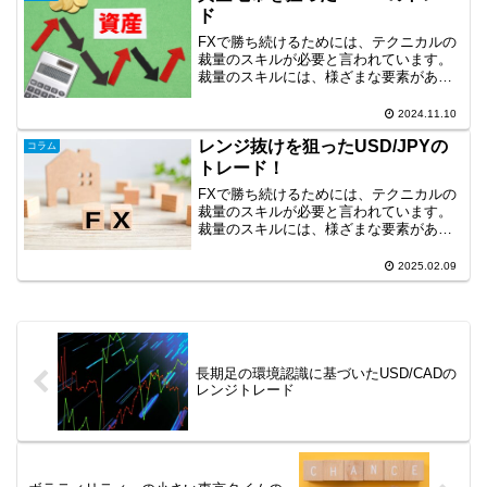
狙ったGBP/USDのト...
ド
FXで勝ち続けるためには、テクニカルの
裁量のスキルが必要と言われています。
裁量のスキルには、様ざまな要素があり
ますが、環境認識やライントレードは重
要な要素です。相場の価格の値動きに
2024.11.10
は、大きく伸びるポイントがあります。
レンジ抜けを狙ったUSD/JPYの
それは、よく真空地帯と呼...
コラム
トレード！
FXで勝ち続けるためには、テクニカルの
裁量のスキルが必要と言われています。
裁量のスキルには、様ざまな要素があり
ますが、環境認識やライントレードは重
要な要素です。裁量のスキルは、その習
2025.02.09
得に時間がかかるのが難点ですが、次の
トレードの効率化の段階...
長期足の環境認識に基づいたUSD/CADの
レンジトレード