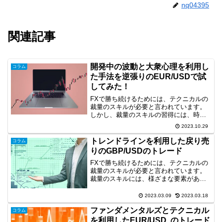
nq04395
関連記事
開発中の波動と大衆心理を利用し
コラム
た手法を逆張りのEUR/USDで試
してみた！
FXで勝ち続けるためには、テクニカルの
裁量のスキルが必要と言われています。
しかし、裁量のスキルの習得には、時間
がかかりますので効率化が求められま
2023.10.29
す。そこで、現在練習ソフトを用いて時
短で波動と大衆心理を利用した手法の開
トレンドラインを利用した戻り売
コラム
発に取り組んでいます。開...
りのGBP/USDのトレード
FXで勝ち続けるためには、テクニカルの
裁量のスキルが必要と言われています。
裁量のスキルには、様ざまな要素があり
ますが、環境認識やラインは重要な要素
です。そこで、今回は、長期足の環境認
2023.03.09
2023.03.18
識、トレンドラインを利用したトレード
ファンダメンタルズとテクニカル
事例を取り上げます。ト...
コラム
を利用したEUR/USD のトレード