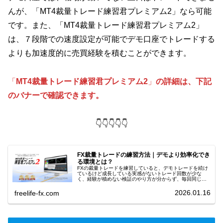
んが、「MT4裁量トレード練習君プレミアム2」なら可能
です。また、「MT4裁量トレード練習君プレミアム2」
は、７段階での速度設定が可能でデモ口座でトレードする
よりも加速度的に売買経験を積むことができます。
「
MT4
裁量トレード練習君プレミアム2
」
の詳細は、下記
のバナーで確認できます。
👇👇👇👇👇
FX裁量トレードの練習方法｜デモより効率化でき
る環境とは？
FXの裁量トレードを練習していると、デモトレードを続け
ているけど成長している実感がないトレード回数が少な
く、経験が積めない検証のやり方が分からず、毎回同じミ
スをしているこのような悩みにぶつかる人は少なくありま
せん。裁量トレードは、練習量と検...
2026.01.16
freelife-fx.com