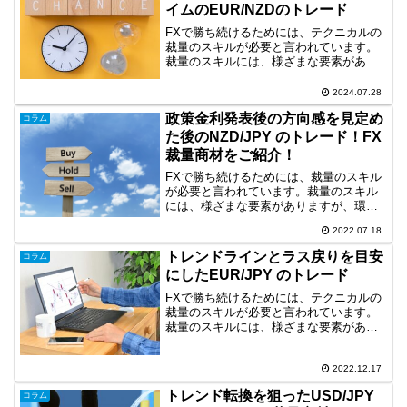
イムのEUR/NZDのトレード
FXで勝ち続けるためには、テクニカルの
裁量のスキルが必要と言われています。
裁量のスキルには、様ざまな要素があり
ますが、環境認識やライントレードは重
要な要素です。今回は、日足で環境認識
2024.07.28
を行い、ボラティリティーの小さい東京
政策金利発表後の方向感を見定め
タイムのトレードを水平...
コラム
た後のNZD/JPY のトレード！FX
裁量商材をご紹介！
FXで勝ち続けるためには、裁量のスキル
が必要と言われています。裁量のスキル
には、様ざまな要素がありますが、環境
認識も重要な要素だと思います。そこ
2022.07.18
で、今回は、4時間足の環境認識に基づい
たトレード事例を取り上げます。政策金
トレンドラインとラス戻りを目安
コラム
利発表後の方向感を見定...
にしたEUR/JPY のトレード
FXで勝ち続けるためには、テクニカルの
裁量のスキルが必要と言われています。
裁量のスキルには、様ざまな要素があり
ますが、環境認識も重要な要素です。そ
こで、今回は、長期足の環境認識に基づ
いたトレード事例を取り上げます。トレ
2022.12.17
ンドラインとラス戻りを...
トレンド転換を狙ったUSD/JPY
コラム