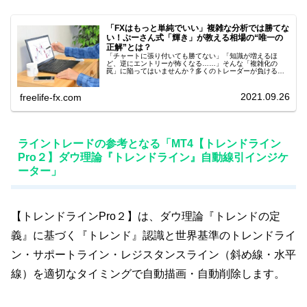
「FXはもっと単純でいい」複雑な分析では勝てな
い！ぷーさん式「輝き」が教える相場の“唯一の
正解”とは？
「チャートに張り付いても勝てない」「知識が増えるほ
ど、逆にエントリーが怖くなる……」そんな「複雑化の
罠」に陥ってはいませんか？多くのトレーダーが負ける理
由は、知識不足ではありません。学ぶべき“情報の質”と“学
び方”が間違っていただけなのです...
2021.09.26
freelife-fx.com
ライントレードの参考となる「MT4【トレンドライン
Pro２】ダウ理論『トレンドライン』自動線引インジケ
ーター」
【トレンドラインPro２】は、ダウ理論『トレンドの定
義』に基づく『トレンド』認識と世界基準のトレンドライ
ン・サポートライン・レジスタンスライン（斜め線・水平
線）を適切なタイミングで自動描画・自動削除します。