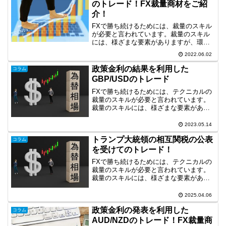
のトレード！FX裁量商材をご紹
介！
FXで勝ち続けるためには、裁量のスキル
が必要と言われています。裁量のスキル
には、様ざまな要素がありますが、環境
認識も重要な要素だと思います。そこ
2022.06.02
で、今回は、4時間足の環境認識に基づい
たトレード事例を取り上げます。トレン
政策金利の結果を利用した
コラム
ド転換を狙ったUSD/...
GBP/USDのトレード
FXで勝ち続けるためには、テクニカルの
裁量のスキルが必要と言われています。
裁量のスキルには、様ざまな要素があり
ますが、環境認識やライントレードは重
要な要素です。そこで、今回は、長期足
2023.05.14
の環境認識、ライントレード、チャート
トランプ大統領の相互関税の公表
パターンを使用したトレ...
コラム
を受けてのトレード！
FXで勝ち続けるためには、テクニカルの
裁量のスキルが必要と言われています。
裁量のスキルには、様ざまな要素があり
ますが、環境認識やライントレードは重
要な要素です。裁量のスキルは、その習
2025.04.06
得に時間がかかるのが難点ですが、次の
政策金利の発表を利用した
トレードの効率化の段階...
コラム
AUD/NZDのトレード！FX裁量商