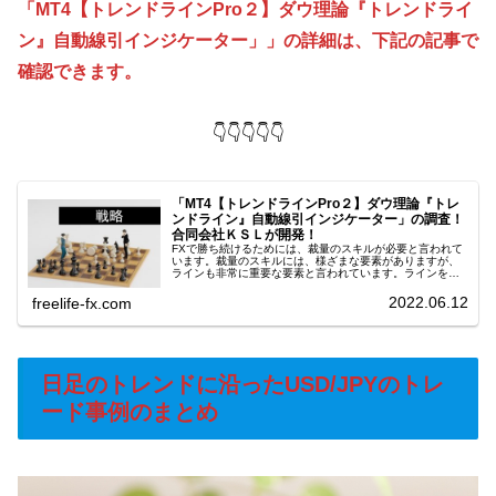
「MT4【トレンドラインPro２】ダウ理論『トレンドライ
ン』自動線引インジケーター」」の詳細は、下記の記事で
確認できます。
👇👇👇👇👇
「MT4【トレンドラインPro２】ダウ理論『トレ
ンドライン』自動線引インジケーター」の調査！
合同会社ＫＳＬが開発！
FXで勝ち続けるためには、裁量のスキルが必要と言われて
います。裁量のスキルには、様ざまな要素がありますが、
ラインも非常に重要な要素と言われています。ラインを使
った「ライントレード」は、その重要性を感じつつも習得
前の壁を越えられず、敬遠されて...
2022.06.12
freelife-fx.com
日足のトレンドに沿ったUSD/JPYのトレ
ード事例のまとめ