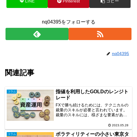
LINE
Pinterest
コピー
nq04395をフォローする
nq04395
関連記事
指値を利用したGOLDのレンジト
コラム
レード
FXで勝ち続けるためには、テクニカルの
裁量のスキルが必要と言われています。
裁量のスキルには、様ざまな要素があり
ますが、環境認識やライントレードは重
要な要素です。そこで、今回は、長期足
2023.05.28
の環境認識、ライントレードを使用した
ボラティリティーの小さい東京タ
トレード事例を取り上げ...
コラム