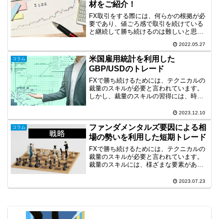
材をご紹介！
FX取引をする際には、何らかの根拠が必
要であり、値ごろ感で取引を続けている
と継続して勝ち続けるのは難しいと思い
ます。何を根拠にFX取引をするかといえ
2022.05.27
ば、主な手段は２つあります。ひとつは
チャートをもとにした「テクニカル分
米国雇用統計を利用した
コラム
析」、もうひとつは景気...
GBP/USDのトレード
FXで勝ち続けるためには、テクニカルの
裁量のスキルが必要と言われています。
しかし、裁量のスキルの習得には、時間
がかかりますので効率化が求められま
す。そこで、現在練習ソフトを用いて時
2023.12.10
短で波動と大衆心理を利用した手法の開
ファンダメンタルズ要因による相
発に取り組んでいます。今...
コラム
場の勢いを利用した短期トレード
FXで勝ち続けるためには、テクニカルの
裁量のスキルが必要と言われています。
裁量のスキルには、様ざまな要素があり
ますが、環境認識、ライントレードは重
要な要素です。今回は、ファンダメンタ
2023.07.23
ルズ要因による相場の勢いとライントレ
ードを利用した短期トレ...