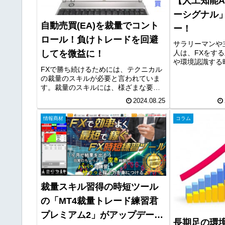
【人工知能A
ーシグナル
自動売買(EA)を裁量でコント
ー！
ロール！負けトレードを回避
サラリーマンや
人は、FXをす
してを微益に！
や環境認識する
FXで勝ち続けるためには、テクニカル
いことが多いと
の裁量のスキルが必要と言われていま
回は、通貨の強
す。裁量のスキルには、様ざまな要素
ーム分析をツー
がありますが、環境認識やライントレ
いる【人工知能AI
2024.08.25
ードは重要な要素です。そして、裁量
のスキルは、裁量トレードだけでな
情報商材
コラム
く、自動売買(EA)をコントロールす...
裁量スキル習得の時短ツール
の「MT4裁量トレード練習君
プレミアム2」がアップデー
長期足の環