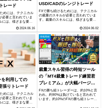
USD/CADのレンジトレード
のトレード
FXで勝ち続けるためには、テクニカル
るためには、テクニカル
の裁量のスキルが必要と言われていま
が必要と言われていま
す。裁量のスキルには、様ざまな要素
ルには、様ざまな要素
がありますが、環境認識やライントレ
環境認識やライントレ
ードは重要な要素です。今回は、日
2024.06.16
2024.06.02
素です。今回は、４時
足、４時間足の環境認識、ライントレ
、ライントレードなど
ードなどのテクニカル要素を利用した
情報商材
とファンダメンタル...
ト...
裁量スキル習得の時短ツール
の「MT4裁量トレード練習君
ンを利用しての
プレミアム」が大幅バージョ
Yの逆張りトレード
ンアップ！
FXの勝ち組トレーダーは、約10%と言
るためには、テクニカル
われ、約90%は負けていると言われて
が必要と言われていま
います。約10%のFXの勝ち組トレーダ
ルには、様ざまな要素
ーになるためには、裁量のスキルが必
環境認識やライントレ
要になります。しかし、裁量のスキル