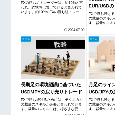
ト！
FXの勝ち組トレーダーは、約10%と言
EUR/USD
われ、約90%は負けていると言われて
います。約10%のFXの勝ち組トレーダ
FXで勝ち続け
ーになるためには、裁量のスキルが必
の裁量のスキル
要になります。しかし、裁量のスキル
す。裁量のスキ
の習得は、非常に時間がかかり、簡単
がありますが、
なものではありません。その...
2024.07.09
ードは重要な要
間足の環境認識
コラム
コラム
のテクニカル要素
長期足の環境認識に基づいた
月足のライ
USD/JPYの戻り売りトレード
USD/JP
FXで勝ち続けるためには、テクニカル
FXで勝ち続け
の裁量のスキルが必要と言われていま
の裁量のスキル
す。裁量のスキルには、様ざまな要素
す。裁量のスキ
がありますが、環境認識やライントレ
がありますが、