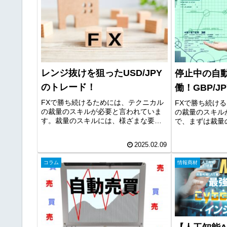
レンジ抜けを狙ったUSD/JPY
停止中の自動
のトレード！
働！GBP/
FXで勝ち続けるためには、テクニカル
FXで勝ち続け
の裁量のスキルが必要と言われていま
の裁量のスキル
す。裁量のスキルには、様ざまな要素
で、まずは裁量
がありますが、環境認識やライントレ
ことが重要です
ードは重要な要素です。裁量のスキル
ルを身につける
2025.02.09
は、その習得に時間がかかるのが難点
次の段階として
ですが、次のトレードの効率化の段階...
ドを目指して自動売
コラム
情報商材