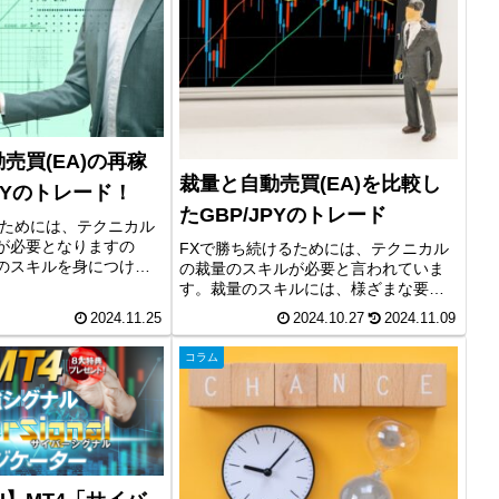
売買(EA)の再稼
裁量と自動売買(EA)を比較し
JPYのトレード！
たGBP/JPYのトレード
るためには、テクニカル
が必要となりますの
FXで勝ち続けるためには、テクニカル
のスキルを身につける
の裁量のスキルが必要と言われていま
。そして、裁量のスキ
す。裁量のスキルには、様ざまな要素
ことができれば、その
がありますが、環境認識やライントレ
2024.11.25
2024.10.27
2024.11.09
、より効率的なトレー
ードは重要な要素です。また、裁量ト
買(EA)の活用も...
レードは、自動売買(EA)をコントロー
コラム
ルする際にも役立ちます。今回は...