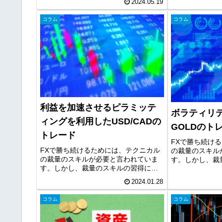
2024.05.19
ードは重要な要素です。今回は、長期
ードは重要な要
足の環境認識、ライントレードなどの
足の環境認識、
コラム
コラム
テクニカル要素を利用したトレード事...
テクニカル要素に
利益を加速させるピラミッテ
ボラティリ
ィングを利用したUSD/CADの
GOLDのト
トレード
FXで勝ち続け
FXで勝ち続けるためには、テクニカル
の裁量のスキル
の裁量のスキルが必要と言われていま
す。しかし、裁
す。しかし、裁量のスキルの習得に
は、時間がかか
は、時間がかかりますので効率化が求
められます。そ
2024.01.28
められます。そこで、現在練習ソフト
を用いて時短で
を用いて時短で波動と大衆心理を利用
した手法の開発
コラム
コラム
した手法の開発に取り組んでいます。
今...
こ...