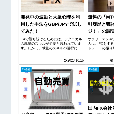
開発中の波動と大衆心理を利
無料の「MT
用した手法をGBP/JPYで試し
引履歴と獲得
てみた！
ジ！」の調
ΣArmada
FXで勝ち続けるためには、テクニカル
サラリーマンや
の裁量のスキルが必要と言われていま
人は、FXをす
す。しかし、裁量のスキルの習得に
トレードの振り
は、時間がかかりますので効率化が求
できないことが
められます。そこで、現在練習ソフト
で、今回は、自
2023.10.15
を用いて時短で波動と大衆心理を利用
りを容易にする
した手法の開発に取り組んでいます。
引履歴と獲得pip
FX会社
FX会社
今...
国内FX会社