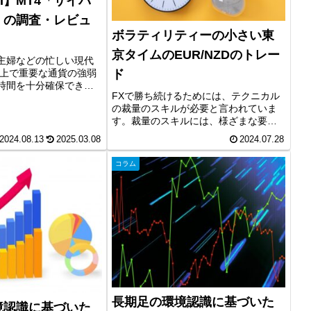
I】MT4「サイバ
」の調査・レビュ
ボラティリティーの小さい東
京タイムのEUR/NZDのトレー
主婦などの忙しい現代
る上で重要な通貨の強弱
ド
時間を十分確保できな
FXで勝ち続けるためには、テクニカル
思います。そこで、今
の裁量のスキルが必要と言われていま
弱、マルチタイムフレ
す。裁量のスキルには、様ざまな要素
ルに任せて効率化して
がありますが、環境認識やライントレ
】MT4「サイバ...
2024.08.13
2025.03.08
2024.07.28
ードは重要な要素です。今回は、日足
で環境認識を行い、ボラティリティー
コラム
の小さい東京タイムのトレードを水平...
長期足の環境認識に基づいた
境認識に基づいた