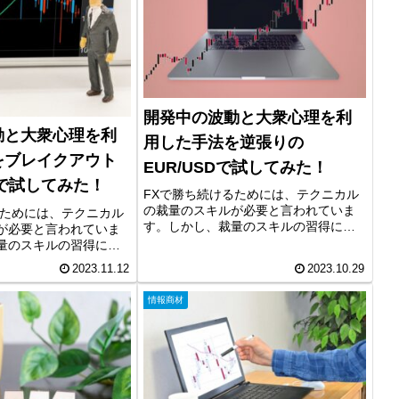
開発中の波動と大衆心理を利
動と大衆心理を利
用した手法を逆張りの
をブレイクアウト
EUR/USDで試してみた！
PYで試してみた！
FXで勝ち続けるためには、テクニカル
の裁量のスキルが必要と言われていま
るためには、テクニカル
す。しかし、裁量のスキルの習得に
が必要と言われていま
は、時間がかかりますので効率化が求
量のスキルの習得に
められます。そこで、現在練習ソフト
りますので効率化が求
2023.11.12
2023.10.29
を用いて時短で波動と大衆心理を利用
こで、現在練習ソフト
した手法の開発に取り組んでいます。
波動と大衆心理を利用
情報商材
開...
に取り組んでいます。