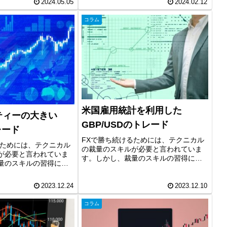
2024.05.05
2024.02.12
素です。今回は、長期
の習得は、非常に時間がかかり、簡単
ライントレードなどの
なものではありません。その...
コラム
加えて、注目の(米...
米国雇用統計を利用した
ティーの大きい
GBP/USDのトレード
レード
FXで勝ち続けるためには、テクニカル
るためには、テクニカル
の裁量のスキルが必要と言われていま
が必要と言われていま
す。しかし、裁量のスキルの習得に
量のスキルの習得に
は、時間がかかりますので効率化が求
りますので効率化が求
められます。そこで、現在練習ソフト
こで、現在練習ソフト
を用いて時短で波動と大衆心理を利用
2023.12.24
2023.12.10
波動と大衆心理を利用
した手法の開発に取り組んでいます。
に取り組んでいます。
今...
コラム