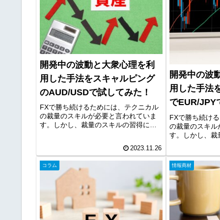
開発中の波動と大衆心理を利
開発中の波
用した手法をスキャルピング
用した手法
のAUD/USDで試してみた！
でEUR/J
FXで勝ち続けるためには、テクニカル
の裁量のスキルが必要と言われていま
FXで勝ち続け
す。しかし、裁量のスキルの習得に
の裁量のスキル
は、時間がかかりますので効率化が求
す。しかし、裁
められます。そこで、現在練習ソフト
は、時間がかか
2023.11.26
を用いて時短で波動と大衆心理を利用
められます。そ
した手法の開発に取り組んでいます。
を用いて時短で
コラム
情報商材
今...
した手法の開発
今...