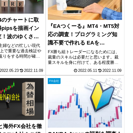
4のチャートに取
『EAつくーる』MT4・MT5対
pipsを描画イン
応の調査！プログラミング知
査！波のゆくさき
識不要で作れる EAを
氏が開発！
主婦などの忙しい現代
GogoJungleが開発！
る上で重要な過去検証や
FX勝ち組トレーダーになるためには、
返りをする時間が確保
裁量のスキルは必要だと思います。裁
多いと思います。そこ
量スキルを身に付けて、ある程度勝て
分のトレードの振り返
るようになったトレーダーは、次の段
2022.05.23
2022.11.09
2022.05.11
2022.11.09
「MT4のチャートに取
階としてトレードの効率化を考える方
sを描画インジ...
もいます。トレードの効率化には、自
FX会社
動売買(EA)を利用するという方法...
と海外FX会社を徹