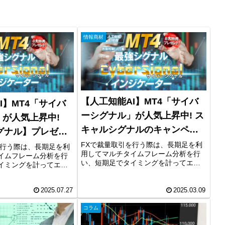
情報商材
【人工知能AI】MT4「サイバ
I】MT4「サイバ
ーシグナル」が人気上昇中! ス
が人気上昇中!
キャルシグナルのキャンペー
グナル】プレゼン
ン中！
ーン中！
FXで裁量取引を行う際は、長期足を利
を行う際は、長期足を利
用してマルチタイムフレーム分析を行
イムフレーム分析を行
い、短期足でタイミングを計ってエン
イミングを計ってエン
トリーするのが一般的です。しかし、
一般的です。しかし、
初心者の方にとっては、マルチタイム
っては、マルチタイム
フレーム分析は難しく、また時間も取
2025.07.27
2025.03.09
難しく、また時間も取
れないと感じている方も多くいます。...
る方も多くいます。...
コラム