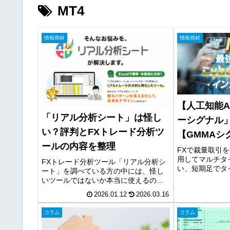
MT4
情報商材
情報商材
【人工知能A
「リアル分析シート」は怪し
ーシグナル」
い？評判とFXトレード分析ツ
【GMMAシ
ールの内容を整理
トキャンペ
FXで裁量取引
用してマルチタ
FXトレード分析ツール「リアル分析シ
い、短期足でタ
ート」を調べている方の中には、怪し
トリーするのが
いツールではないか本当に使えるのか
初心者の方にと
トレード改善に役立つのか気になって
2026.01.12
2026.03.16
フレーム分析は
いる方も多いと思います。ここでは、
れないと感じてい
FXトレード分析ツールの内容を整理し
コラム
コラム
ています。ところで、FXを続けて...