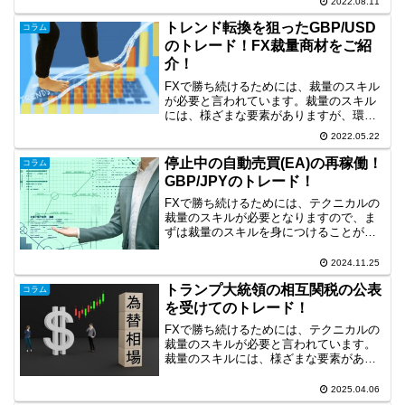
2022.08.11
で、今回は、長期足の環境認識に基づい
たチャートパターンを利用したトレード
トレンド転換を狙ったGBP/USD
コラム
事例を取り上げます。フラ...
のトレード！FX裁量商材をご紹
介！
FXで勝ち続けるためには、裁量のスキル
が必要と言われています。裁量のスキル
には、様ざまな要素がありますが、環境
認識もそのひとつだと思います。そこ
2022.05.22
で、今回は、環境認識に基づいたトレー
ド事例を取り上げます。トレンド転換を
停止中の自動売買(EA)の再稼働！
コラム
狙ったGBP/USDのト...
GBP/JPYのトレード！
FXで勝ち続けるためには、テクニカルの
裁量のスキルが必要となりますので、ま
ずは裁量のスキルを身につけることが重
要です。そして、裁量のスキルを身につ
けることができれば、その次の段階とし
2024.11.25
て、より効率的なトレードを目指して自
トランプ大統領の相互関税の公表
動売買(EA)の活用も...
コラム
を受けてのトレード！
FXで勝ち続けるためには、テクニカルの
裁量のスキルが必要と言われています。
裁量のスキルには、様ざまな要素があり
ますが、環境認識やライントレードは重
要な要素です。裁量のスキルは、その習
2025.04.06
得に時間がかかるのが難点ですが、次の