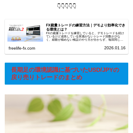
👇👇👇👇👇
FX裁量トレードの練習方法｜デモより効率化でき
る環境とは？
FXの裁量トレードを練習していると、デモトレードを続け
ているけど成長している実感がないトレード回数が少な
く、経験が積めない検証のやり方が分からず、毎回同じミ
スをしているこのような悩みにぶつかる人は少なくありま
せん。裁量トレードは、練習量と検...
2026.01.16
freelife-fx.com
長期足の環境認識に基づいたUSD/JPYの
戻り売りトレードのまとめ