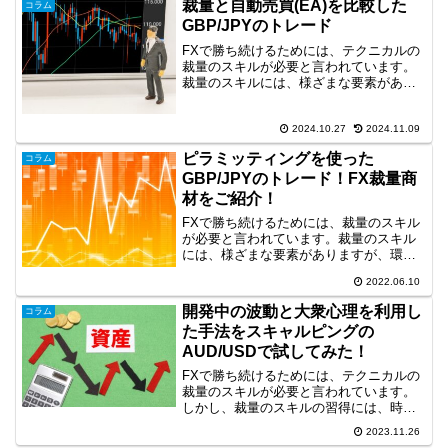
たトレード事例を取り上げます。トレン
裁量と自動売買(EA)を比較した
コラム
ドフォローのトレードのト...
GBP/JPYのトレード
FXで勝ち続けるためには、テクニカルの
裁量のスキルが必要と言われています。
裁量のスキルには、様ざまな要素があり
ますが、環境認識やライントレードは重
要な要素です。また、裁量トレードは、
自動売買(EA)をコントロールする際にも
2024.10.27
2024.11.09
役立ちます。今回は...
ピラミッティングを使った
コラム
GBP/JPYのトレード！FX裁量商
材をご紹介！
FXで勝ち続けるためには、裁量のスキル
が必要と言われています。裁量のスキル
には、様ざまな要素がありますが、環境
認識も重要な要素だと思います。そこ
2022.06.10
で、今回は、日足、4時間足の環境認識に
基づいたトレード事例を取り上げます。
開発中の波動と大衆心理を利用し
コラム
ピラミッティングを使っ...
た手法をスキャルピングの
AUD/USDで試してみた！
FXで勝ち続けるためには、テクニカルの
裁量のスキルが必要と言われています。
しかし、裁量のスキルの習得には、時間
がかかりますので効率化が求められま
2023.11.26
す。そこで、現在練習ソフトを用いて時