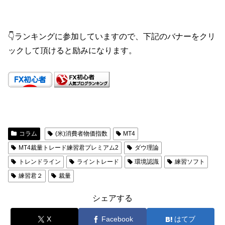
👇ランキングに参加していますので、下記のバナーをクリ
ックして頂けると励みになります。
コラム
(米)消費者物価指数
MT4
MT4裁量トレード練習君プレミアム2
ダウ理論
トレンドライン
ライントレード
環境認識
練習ソフト
練習君２
裁量
シェアする
X
Facebook
はてブ