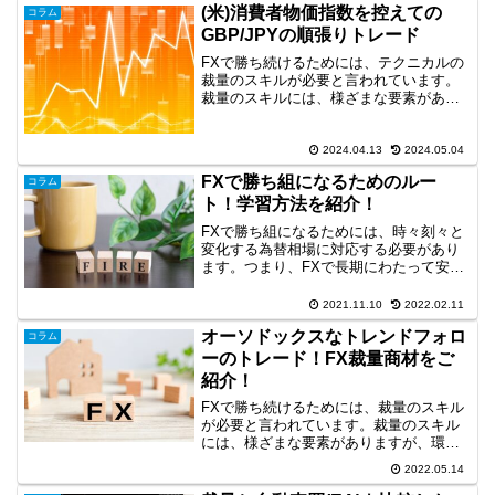
(米)消費者物価指数を控えての
トレードの効率化の段階...
コラム
GBP/JPYの順張りトレード
FXで勝ち続けるためには、テクニカルの
裁量のスキルが必要と言われています。
裁量のスキルには、様ざまな要素があり
ますが、環境認識やライントレードは重
要な要素です。今回は、長期足の環境認
識、ライントレードなどのテクニカル要
2024.04.13
2024.05.04
素に加えて、注目の経済...
FXで勝ち組になるためのルー
コラム
ト！学習方法を紹介！
FXで勝ち組になるためには、時々刻々と
変化する為替相場に対応する必要があり
ます。つまり、FXで長期にわたって安定
して稼ぐことは、思ったほど簡単なこと
ではなく、学習が重要になります。しか
2021.11.10
2022.02.11
し、実際にFXの学習と言っても何から手
オーソドックスなトレンドフォロ
を付けて、どのよう...
コラム
ーのトレード！FX裁量商材をご
紹介！
FXで勝ち続けるためには、裁量のスキル
が必要と言われています。裁量のスキル
には、様ざまな要素がありますが、環境
認識もそのひとつだと思います。そこ
2022.05.14
で、今回は、長期足の環境認識に基づい