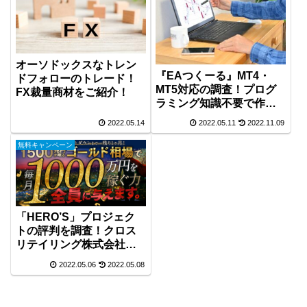
オーソドックスなトレン
『EAつくーる』MT4・
ドフォローのトレード！
MT5対応の調査！プログ
FX裁量商材をご紹介！
ラミング知識不要で作れ
る EAをGogoJungleが開
2022.05.14
2022.05.11
2022.11.09
発！
無料キャンペーン
「HERO’S」プロジェク
トの評判を調査！クロス
リテイリング株式会社の
森田 岳氏が公開！
2022.05.06
2022.05.08