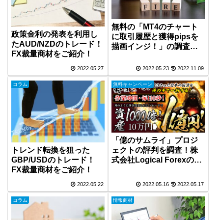
無料の「MT4のチャート
政策金利の発表を利用し
に取引履歴と獲得pipsを
たAUD/NZDのトレード！
描画インジ！」の調査！
FX裁量商材をご紹介！
波のゆくさきΣArmada氏
が開発！
2022.05.27
2022.05.23
2022.11.09
コラム
無料キャンペーン
「億のサムライ」プロジ
ェクトの評判を調査！株
トレンド転換を狙った
式会社Logical Forexの倉
GBP/USDのトレード！
本知明氏が公開！
FX裁量商材をご紹介！
2022.05.22
2022.05.16
2022.05.17
コラム
情報商材