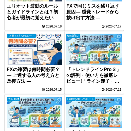
エリオット波動のルール
FXで同じミスを繰り返す
とガイドラインとは？初
原因― 感覚トレードから
心者が最初に覚えたいポ
抜け出す方法 ―
イント
2026.07.18
2026.07.17
FX勝ち組へのルート
情報商材
FXの練習は何時間必要？
「トレンドラインPro３」
― 上達する人の考え方と
の評判・使い方を徹底レ
反復方法 ―
ビュー!「ライン迷子」を
卒業させてくれる裁量補
2026.07.15
2026.07.11
助ツールか？
情報商材
FX勝ち組へのルート