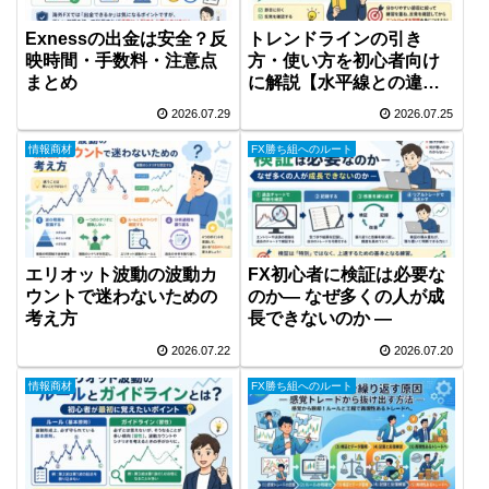
Exnessの出金は安全？反
トレンドラインの引き
映時間・手数料・注意点
方・使い方を初心者向け
まとめ
に解説【水平線との違い
も】
2026.07.29
2026.07.25
情報商材
FX勝ち組へのルート
エリオット波動の波動カ
FX初心者に検証は必要な
ウントで迷わないための
のか― なぜ多くの人が成
考え方
長できないのか ―
2026.07.22
2026.07.20
情報商材
FX勝ち組へのルート