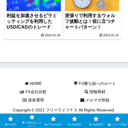
利益を加速させるピラミ
逆張りで利用するウォル
ッティングを利用した
フ波動とは！役に立つチ
USD/CADのトレード
ャートパターン！
2024.01.28
2024.01.14
HOME
FX勝ち組へのルート
FX会社比較
情報商材
資産運用
メルマガ登録
Copyright © 2021 フリーライフＦＸ All Rights Reserved.
FX勝ち組への
HOME
FX会社比較
情報商材
資産運用
メルマガ登録
ルート