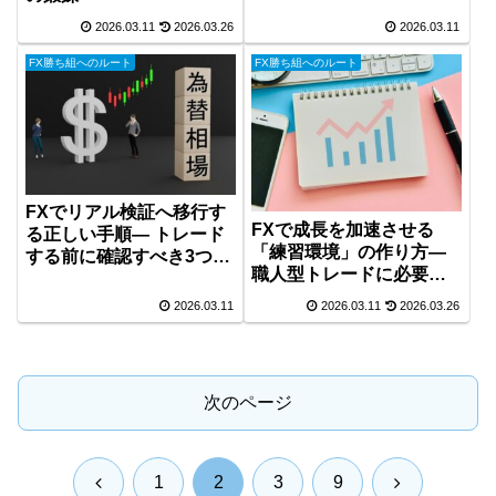
現性」―
2026.03.11
2026.03.26
2026.03.11
FX勝ち組へのルート
FX勝ち組へのルート
FXでリアル検証へ移行す
FXで成長を加速させる
る正しい手順― トレード
「練習環境」の作り方―
する前に確認すべき3つの
職人型トレードに必要な
こと ―
反復設計 ―
2026.03.11
2026.03.11
2026.03.26
次のページ
前
次
1
2
3
9