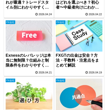
れが最適？トレードスタ
はどれを選ぶべき？初心
イル別にわかりやすく解
者〜中級者向けにわかり
説
やすく解説
2026.04.24
2026.04.22
FX会社
FX会社
Exnessのレバレッジは本
FXGTの出金は安全？方
当に無制限？仕組みと制
法・手数料・注意点をま
限条件をわかりやすく解
とめて解説
説
2026.04.21
2026.04.19
FX会社
FX会社