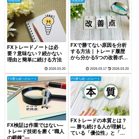
情報商材
情報商材
FXで勝てない原因を分析
FXトレードノートは必
する方法｜トレード履歴
要？意味ない？続かない
から分かる5つの改善ポイ
理由と簡単に続ける方法
ント
2026.03.20
2026.03.17
2026.03.20
FX勝ち組へのルート
FX勝ち組へのルート
FXトレードの本質とは？
FX検証は作業ではない―
― 勝ち続ける人が理解し
トレード技術を磨く“職人
ている「優位性」と「再
の鍛錬”―