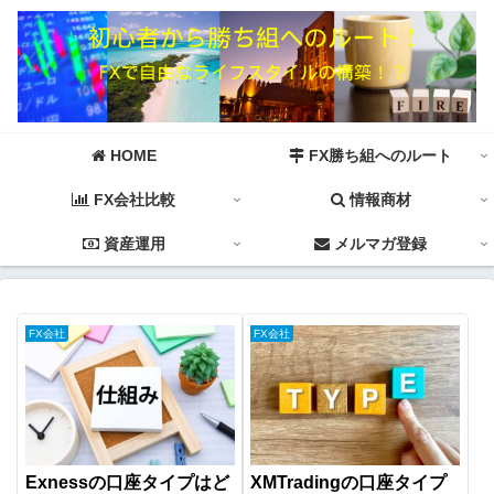
HOME
FX勝ち組へのルート
FX会社比較
情報商材
資産運用
メルマガ登録
FX会社
FX会社
Exnessの口座タイプはど
XMTradingの口座タイプ