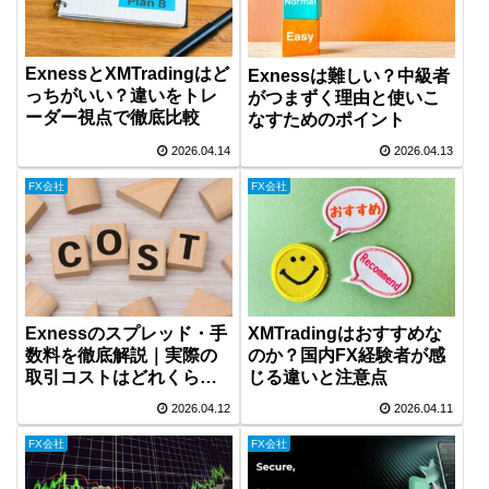
ExnessとXMTradingはど
Exnessは難しい？中級者
っちがいい？違いをトレ
がつまずく理由と使いこ
ーダー視点で徹底比較
なすためのポイント
2026.04.14
2026.04.13
FX会社
FX会社
Exnessのスプレッド・手
XMTradingはおすすめな
数料を徹底解説｜実際の
のか？国内FX経験者が感
取引コストはどれくらい
じる違いと注意点
かかる？
2026.04.12
2026.04.11
FX会社
FX会社