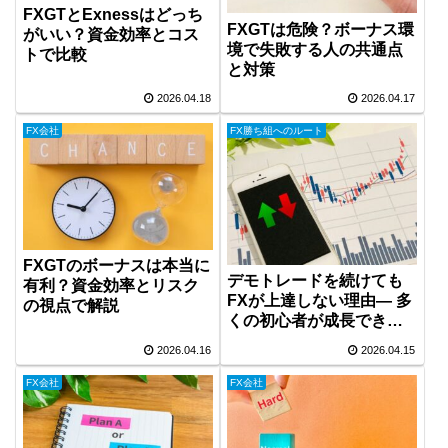
FXGTとExnessはどっち
FXGTは危険？ボーナス環
がいい？資金効率とコス
境で失敗する人の共通点
トで比較
と対策
2026.04.18
2026.04.17
FX会社
FX勝ち組へのルート
FXGTのボーナスは本当に
デモトレードを続けても
有利？資金効率とリスク
FXが上達しない理由― 多
の視点で解説
くの初心者が成長できな
い本当の原因 ―
2026.04.16
2026.04.15
FX会社
FX会社