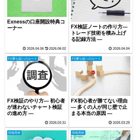
Exnessの口座開設特典コ
FX検証ノートの作り方―
ーナー
トレード技術を積み上げ
る記録方法 ―
2026.04.06
2026.06.02
2026.04.04
FX勝ち組へのルート
FX勝ち組へのルート
FX検証のやり方― 初心者
FX初心者が勝てない理由
が迷わないチャート検証
― 多くの人が同じ壁で止
の進め方 ―
まる本当の原因 ―
2026.03.31
2026.03.29
情報商材
情報商材