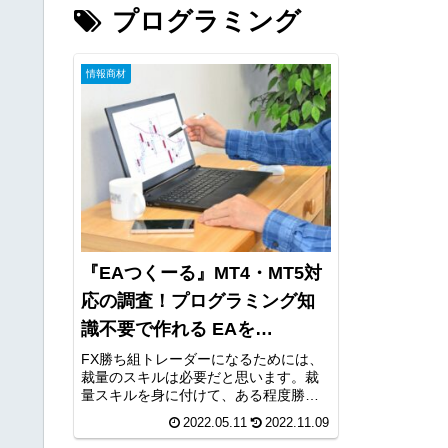
プログラミング
情報商材
『EAつくーる』MT4・MT5対
応の調査！プログラミング知
識不要で作れる EAを
GogoJungleが開発！
FX勝ち組トレーダーになるためには、
裁量のスキルは必要だと思います。裁
量スキルを身に付けて、ある程度勝て
るようになったトレーダーは、次の段
2022.05.11
2022.11.09
階としてトレードの効率化を考える方