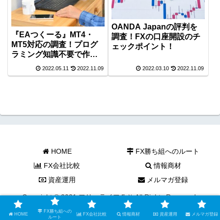
OANDA Japanの評判を
『EAつくーる』MT4・
調査！FXの口座開設のチ
MT5対応の調査！プログ
ェックポイント！
ラミング知識不要で作れ
る EAをGogoJungleが開
2022.05.11
2022.11.09
2022.03.10
2022.11.09
発！
HOME
FX勝ち組へのルート
FX会社比較
情報商材
資産運用
メルマガ登録
Copyright © 2021 フリーライフＦＸ All Rights Reserved.
FX勝ち組への
HOME
FX会社比較
情報商材
資産運用
メルマガ登録
ルート