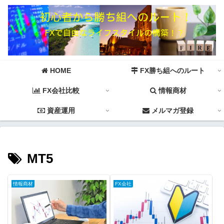
HOME
FX勝ち組へのルート
FX会社比較
情報商材
資産運用
メルマガ登録
MT5
情報商材
FX会社