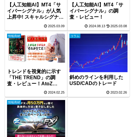
【人工知能AI】MT4「サ
【人工知能AI】MT4「サ
イバーシグナル」が人気
イバーシグナル」の調
上昇中! スキャルシグナル
査・レビュー！
のキャンペーン中！
2025.03.09
2024.08.13
2025.03.08
情報商材
コラム
トレンドを視覚的に示す
斜めのラインを利用した
「THE TREND」の調
USD/CADのトレード
査・レビュー！AtoZ
Global Management 株式
2024.02.25
2023.02.26
会社が開発！
情報商材