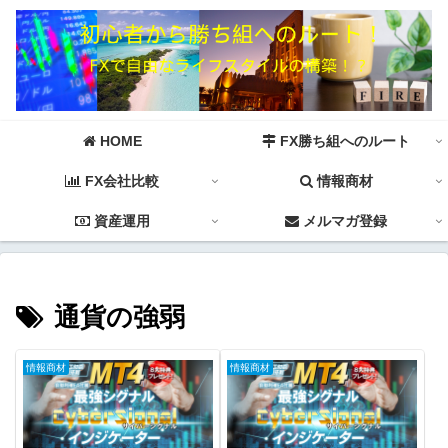
HOME
FX勝ち組へのルート
FX会社比較
情報商材
資産運用
メルマガ登録
通貨の強弱
情報商材
情報商材