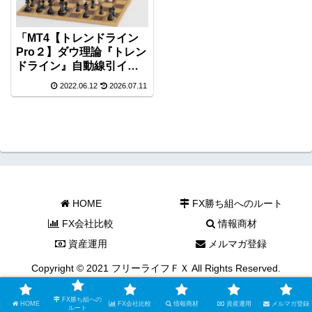
「MT4【トレンドライン
Pro２】ダウ理論『トレン
ドライン』自動線引イン
ジケーター」の調査！合
2022.06.12
2026.07.11
同会社ＫＳＬが開発！
HOME
FX勝ち組へのルート
FX会社比較
情報商材
資産運用
メルマガ登録
Copyright © 2021 フリーライフＦＸ All Rights Reserved.
FX勝ち組への
HOME
FX会社比較
情報商材
資産運用
メルマガ登録
ルート