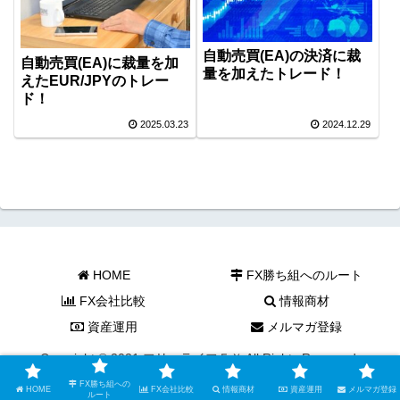
自動売買(EA)の決済に裁
自動売買(EA)に裁量を加
量を加えたトレード！
えたEUR/JPYのトレー
ド！
2025.03.23
2024.12.29
HOME
FX勝ち組へのルート
FX会社比較
情報商材
資産運用
メルマガ登録
Copyright © 2021 フリーライフＦＸ All Rights Reserved.
FX勝ち組への
HOME
FX会社比較
情報商材
資産運用
メルマガ登録
ルート