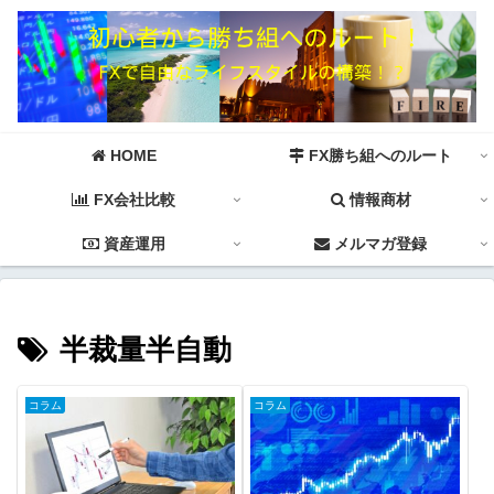
HOME
FX勝ち組へのルート
FX会社比較
情報商材
資産運用
メルマガ登録
半裁量半自動
コラム
コラム