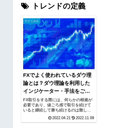
トレンドの定義
テクニカル
FXでよく使われているダウ理
論とは？ダウ理論を利用した
インジケーター・手法をご紹
介
FX取引をする際には、何らかの根拠が
必要であり、値ごろ感で取引を続けて
いると継続して勝ち続けるのは難しい
と思います。何を根拠にFX取引をする
2022.04.21
2022.11.09
かといえば、主な手段は２つありま
す。ひとつはチャートをもとにした