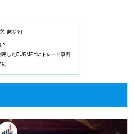
次
は？
用したEUR/JPYのトレード事例
詳細