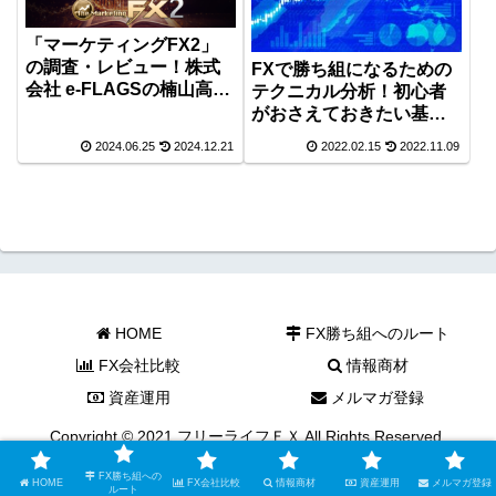
「マーケティングFX2」
の調査・レビュー！株式
FXで勝ち組になるための
会社 e-FLAGSの楠山高広
テクニカル分析！初心者
氏が公開！
がおさえておきたい基礎
的なテクニカル分析をご
2024.06.25
2024.12.21
2022.02.15
2022.11.09
紹介！
HOME
FX勝ち組へのルート
FX会社比較
情報商材
資産運用
メルマガ登録
Copyright © 2021 フリーライフＦＸ All Rights Reserved.
FX勝ち組への
HOME
FX会社比較
情報商材
資産運用
メルマガ登録
ルート