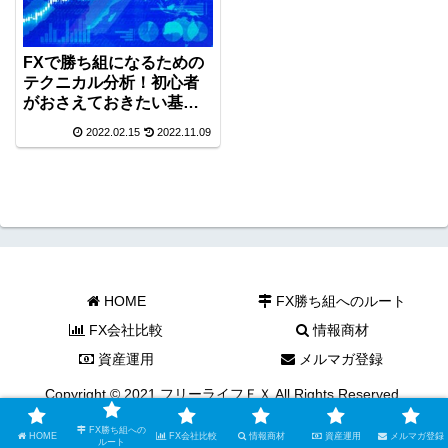
FXで勝ち組になるための
テクニカル分析！初心者
がおさえておきたい基礎
的なテクニカル分析をご
2022.02.15
2022.11.09
紹介！
HOME
FX勝ち組へのルート
FX会社比較
情報商材
資産運用
メルマガ登録
Copyright © 2021 フリーライフＦＸ All Rights Reserved.
FX勝ち組への
HOME
FX会社比較
情報商材
資産運用
メルマガ登録
ルート