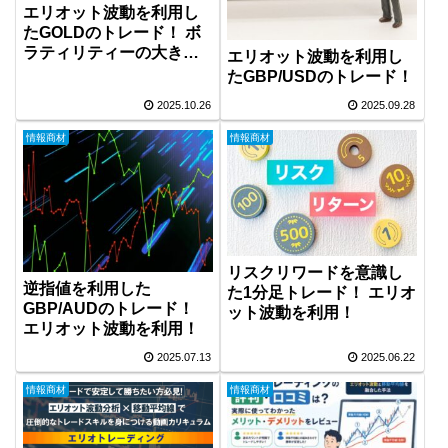
エリオット波動を利用し
たGOLDのトレード！ ボ
ラティリティーの大きさ
エリオット波動を利用し
に注目！
たGBP/USDのトレード！
2025.10.26
2025.09.28
情報商材
情報商材
リスクリワードを意識し
逆指値を利用した
た1分足トレード！ エリオ
GBP/AUDのトレード！
ット波動を利用！
エリオット波動を利用！
2025.07.13
2025.06.22
情報商材
情報商材