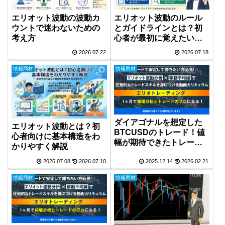
エリオット波動の波動カ
エリオット波動のルール
ウントで迷わないための
とガイドラインとは？初
考え方
心者が最初に覚えたいポ
イント
2026.07.22
2026.07.18
情報商材
情報商材
ダイアゴナルを想定した
エリオット波動とは？初
BTCUSDのトレード！値
心者向けに基本構造をわ
幅が期待できたトレー
かりやすく解説
ド！
2026.07.08
2026.07.10
2025.12.14
2026.02.21
情報商材
情報商材