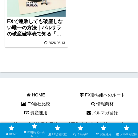
FXで連敗しても破産しな
い唯一の方法｜バルサラ
の破産確率表で知る「手
法より大事な生存戦略」
2026.05.13
HOME
FX勝ち組へのルート
FX会社比較
情報商材
資産運用
メルマガ登録
Copyright © 2021 フリーライフＦＸ All Rights Reserved.
FX勝ち組への
HOME
FX会社比較
情報商材
資産運用
メルマガ登録
ルート