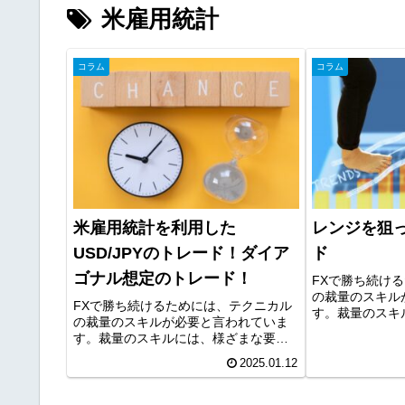
米雇用統計
コラム
コラム
米雇用統計を利用した
レンジを狙っ
USD/JPYのトレード！ダイア
ド
ゴナル想定のトレード！
FXで勝ち続け
の裁量のスキル
FXで勝ち続けるためには、テクニカル
す。裁量のスキ
の裁量のスキルが必要と言われていま
がありますが、
す。裁量のスキルには、様ざまな要素
ードは重要な要
がありますが、環境認識やライントレ
は、その習得に
2025.01.12
ードは重要な要素です。裁量のスキル
ですが、次のトレ
は、その習得に時間がかかるのが難点
ですが、次のトレードの効率化の段階...