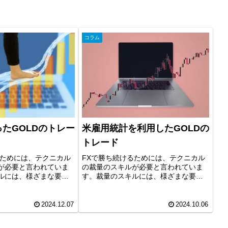
コラム
たGOLDのトレー
米雇用統計を利用したGOLDの
トレード
るためには、テクニカル
FXで勝ち続けるためには、テクニカル
が必要と言われていま
の裁量のスキルが必要と言われていま
ルには、様ざまな要素
す。裁量のスキルには、様ざまな要素
環境認識やライントレ
がありますが、環境認識やライントレ
素です。裁量のスキル
ードは重要な要素です。今回は、４時
時間がかかるのが難点
間足の環境認識によりテクニカルに沿
2024.12.07
2024.10.06
ードの効率化の段階...
ってトレードして、大きな値動きが期...