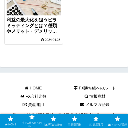
利益の最大化を狙うピラ
ミッティングとは？種類
やメリット・デメリット
を解説
2024.04.23
HOME
FX勝ち組へのルート
FX会社比較
情報商材
資産運用
メルマガ登録
Copyright © 2021 フリーライフＦＸ All Rights Reserved.
FX勝ち組への
HOME
FX会社比較
情報商材
資産運用
メルマガ登録
ルート