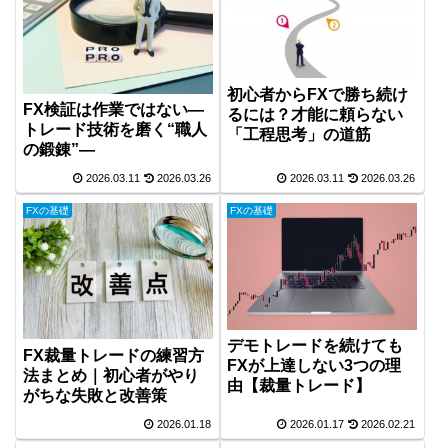
初心者からFXで勝ち続け
FX検証は作業ではない―
るには？才能に頼らない
トレード技術を磨く“職人
「工程思考」の道筋
の鍛錬”―
2026.03.11
2026.03.26
2026.03.11
2026.03.26
FXの基礎
FXの基礎
デモトレードを続けても
FX裁量トレードの練習方
FXが上達しない3つの理
法まとめ｜初心者がやり
由【裁量トレード】
がちな失敗と改善策
2026.01.18
2026.01.17
2026.02.21