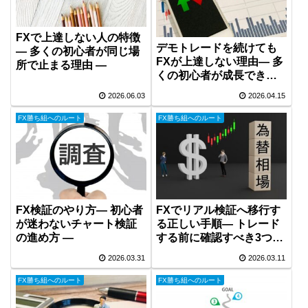
FXで上達しない人の特徴
デモトレードを続けても
― 多くの初心者が同じ場
FXが上達しない理由― 多
所で止まる理由 ―
くの初心者が成長できな
い本当の原因 ―
2026.06.03
2026.04.15
FX勝ち組へのルート
FX勝ち組へのルート
FX検証のやり方― 初心者
FXでリアル検証へ移行す
が迷わないチャート検証
る正しい手順― トレード
の進め方 ―
する前に確認すべき3つの
こと ―
2026.03.31
2026.03.11
FX勝ち組へのルート
FX勝ち組へのルート