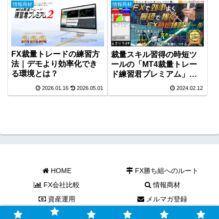
情報商材
情報商材
FX裁量トレードの練習方
裁量スキル習得の時短ツ
法｜デモより効率化でき
ールの「MT4裁量トレー
る環境とは？
ド練習君プレミアム」が
大幅バージョンアップ！
2026.01.16
2026.05.01
2024.02.12
HOME
FX勝ち組へのルート
FX会社比較
情報商材
資産運用
メルマガ登録
Copyright © 2021 フリーライフＦＸ All Rights Reserved.