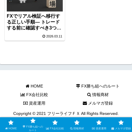
FXでリアル検証へ移行す
る正しい手順― トレード
する前に確認すべき3つの
こと ―
2026.03.11
HOME
FX勝ち組へのルート
FX会社比較
情報商材
資産運用
メルマガ登録
Copyright © 2021 フリーライフＦＸ All Rights Reserved.
FX勝ち組への
HOME
FX会社比較
情報商材
資産運用
メルマガ登録
ルート