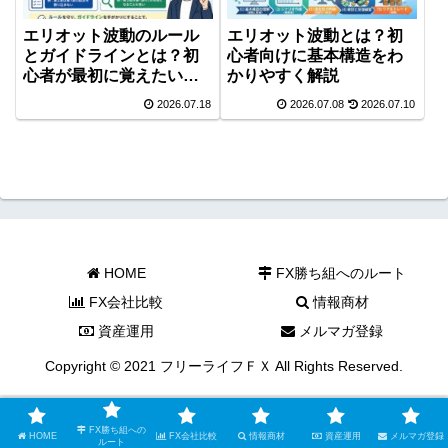
エリオット波動のルール
エリオット波動とは？初
とガイドラインとは？初
心者向けに基本構造をわ
心者が最初に覚えたいポ
かりやすく解説
イント
2026.07.18
2026.07.08
2026.07.10
HOME
FX勝ち組へのルート
FX会社比較
情報商材
資産運用
メルマガ登録
Copyright © 2021 フリーライフＦＸ All Rights Reserved.
FX勝ち組への
HOME
FX会社比較
情報商材
資産運用
メルマガ登録
ルート