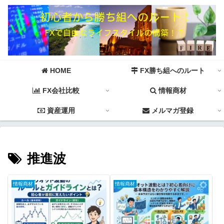
HOME
FX勝ち組へのルート
FX会社比較
情報商材
資産運用
メルマガ登録
推進波
情報商材
情報商材