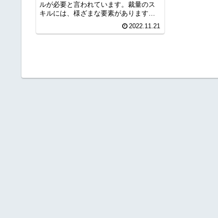
ルが必要と言われています。裁量のス
キルには、様ざまな要素があります
が、現在でも利用されている古典的な
2022.11.21
考え方を取り入れるも有効な手段で
す。そこで、今回は、クロスリテイリ
ング株式会社の奥谷 隆一氏が開発した
グ...