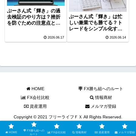
ぷーさん式「輝き」の過
ぷーさん式「輝き」は忙
去検証のやり方は？挫折
しい兼業でも勝てる？ト
を防ぐための注意点と実
レードをシンプル化する
践のコツ
検証メモ
2026.06.17
2026.06.14
HOME
FX勝ち組へのルート
FX会社比較
情報商材
資産運用
メルマガ登録
Copyright © 2021 フリーライフＦＸ All Rights Reserved.
FX勝ち組への
HOME
FX会社比較
情報商材
資産運用
メルマガ登録
ルート