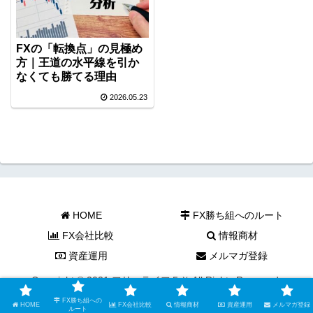
FXの「転換点」の見極め
方｜王道の水平線を引か
なくても勝てる理由
2026.05.23
HOME
FX勝ち組へのルート
FX会社比較
情報商材
資産運用
メルマガ登録
Copyright © 2021 フリーライフＦＸ All Rights Reserved.
FX勝ち組への
HOME
FX会社比較
情報商材
資産運用
メルマガ登録
ルート