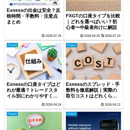
Exnessの出金は安全？反
FXGTの口座タイプを比較
映時間・手数料・注意点
｜どれを選べばいい？初
まとめ
心者〜中級者向けに解説
2026.07.29
2026.04.25
2026.07.10
FX会社
FX会社
Exnessの口座タイプはど
Exnessのスプレッド・手
れが最適？トレードスタ
数料を徹底解説｜実際の
イル別にわかりやすく解
取引コストはどれくらい
説
かかる？
2026.04.24
2026.04.12
FX会社
FX会社