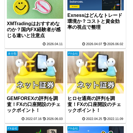
Exnessはどんなトレード
環境か？コストと資金効
XMTradingはおすすめな
率の視点で整理
のか？国内FX経験者が感
じる違いと注意点
2026.04.11
2026.04.07
2026.06.02
未分類
FX会社
GEMFOREXの評判を調
ヒロセ通商の評判を調
査！FXの口座開設のチェ
査！FXの口座開設のチェ
ックポイント！
ックポイント！
2022.07.16
2026.06.03
2022.04.25
2022.11.09
FX会社
FX会社