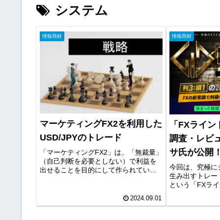
システム
情報商材
情報商材
マーケティングFX2を利用した
「FXライン
USD/JPYのトレード
調査・レビ
サ氏が公開
「マーケティングFX2」は、「無裁量」
（自己判断を必要としない）で利益を
今回は、究極に
出せることを目的にして作られていま
生み出すトレー
す。具体的には、ツールの指示通りに
という「FXラ
順番にボタンをクリックしていくだけ
う商材をご紹介
で、FX初心者の方でもすぐに実践可能
2024.09.01
レード大全」は
なレベルまで落とし込んでいます...
ト手法をメイン