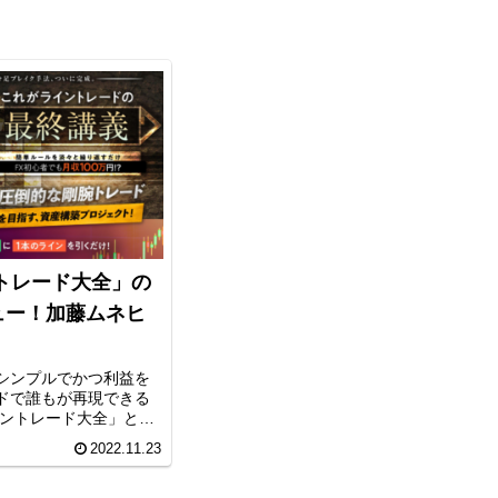
トレード大全」の
ュー！加藤ムネヒ
！
シンプルでかつ利益を
ドで誰もが再現できる
イントレード大全」とい
します。「FXライント
2022.11.23
、水平線ブレイクアウ
とし、システム化され