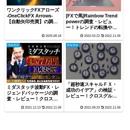
ワンクリックFXアローズ
[FXで馬]Rainbow Trend
-OneClickFX Arrows-
powerの調査・レビュ
【自動矢印売買】の調
ー！トレンドの転換や継
査！
続がわかるインジケータ
2025.08.18
2022.03.22
2022.11.09
ーを[FXで馬]氏が開発！
情報商材
情報商材
「超秒速スキャルＦＸ・
ミダスタッチ波動FX・レ
成功のイデア」の検証・
ジェンドパッケージの調
レビュー！クロスグルー
査・レビュー！クロスリ
プのFX-Katsuさんが公開
テイリング株式会社のマ
2021.12.13
2022.11.09
2021.09.23
2022.11.09
ックス岩本氏が開発！